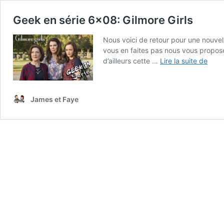
Geek en série 6×08: Gilmore Girls
Nous voici de retour pour une nouvel
vous en faites pas nous vous propo
Geek
d’ailleurs cette …
Lire la suite de
en
série
6×08
James et Faye
Gilm
Girls