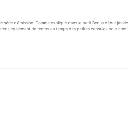
le série d’émission. Comme expliqué dans le petit Bonus début janvi
serons également de temps en temps des petites capsules pour cont
:
ore