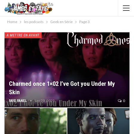
Home
les podcasts
Geek en Série
Page 3
A METTRE EN AVANT
Charmed once 1×02 I’ve Got you Under My
Skin
Sep 23, 2025
0
FAYE FANEL