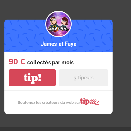
James et Faye
90 €
collectés par
mois
tip!
3
tipeurs
Soutenez les créateurs du web sur