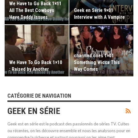
We Have to Go Back 1×11
All The Best Cowboys
Geek en Série 9×01
Have Daddy Issues
Interview with A Vampire
charmed ones 1×01
We Have To Go Back 1×10
Something Wicca This
: Raised by Another
Way Comes
CATÉGORIE DE NAVIGATION
GEEK EN SÉRIE
Geek est en série est le podcast des passionnés de séries TV. Cultes
ou récentes, on les découvre ensemble et nous les analysons pour en
comprendre la richesse et surtout pourquoi on les aime tant.