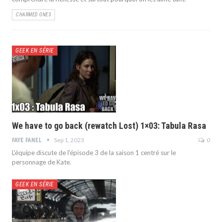
CHARMED ONES
GEEK EN SÉRIE
We have to go back (rewatch Lost) 1×03: Tabula Rasa
Sep 1, 2023
0
FAYE FANEL
L'équipe discute de l'épisode 3 de la saison 1 centré sur le
personnage de Kate.
GEEK EN SÉRIE