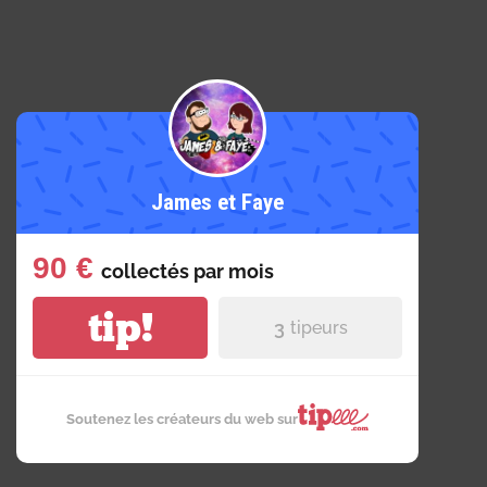
James et Faye
90 €
collectés par
mois
tip!
3
tipeurs
Soutenez les créateurs du web sur