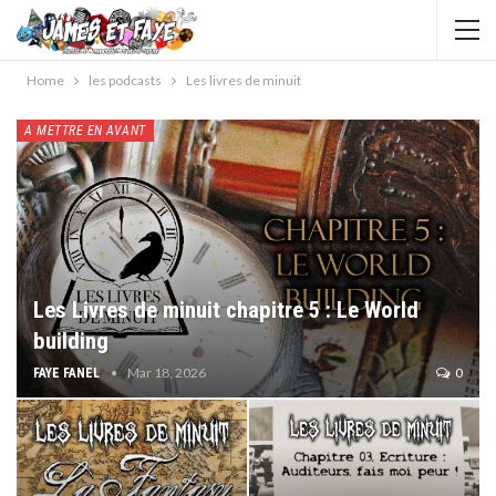
Home
les podcasts
Les livres de minuit
A METTRE EN AVANT
Les Livres de minuit chapitre 5 : Le World
building
Mar 18, 2026
0
FAYE FANEL