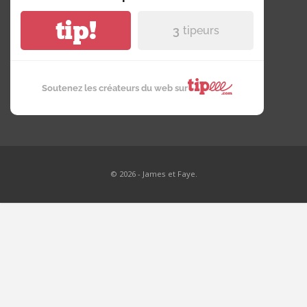
tip!
3
tipeurs
Soutenez les créateurs du web sur
© 2026 - James et Faye.