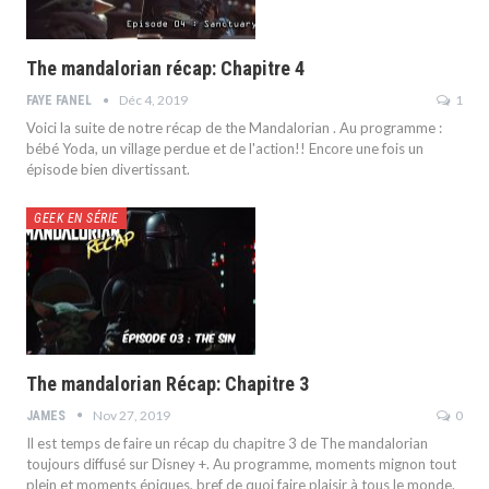
The mandalorian récap: Chapitre 4
Déc 4, 2019
1
FAYE FANEL
Voici la suite de notre récap de the Mandalorian . Au programme :
bébé Yoda, un village perdue et de l'action!! Encore une fois un
épisode bien divertissant.
GEEK EN SÉRIE
The mandalorian Récap: Chapitre 3
Nov 27, 2019
0
JAMES
Il est temps de faire un récap du chapitre 3 de The mandalorian
toujours diffusé sur Disney +. Au programme, moments mignon tout
plein et moments épiques, bref de quoi faire plaisir à tous le monde.