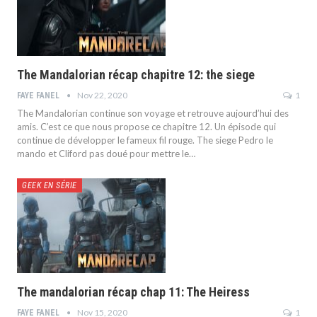
The Mandalorian récap chapitre 12: the siege
Nov 22, 2020
1
FAYE FANEL
The Mandalorian continue son voyage et retrouve aujourd’hui des
amis. C’est ce que nous propose ce chapitre 12. Un épisode qui
continue de développer le fameux fil rouge. The siege Pedro le
mando et Cliford pas doué pour mettre le…
GEEK EN SÉRIE
The mandalorian récap chap 11: The Heiress
Nov 15, 2020
1
FAYE FANEL