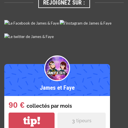
REJOIGNEZ SUR :
James et Faye
90 €
collectés par
mois
tip!
3
tipeurs