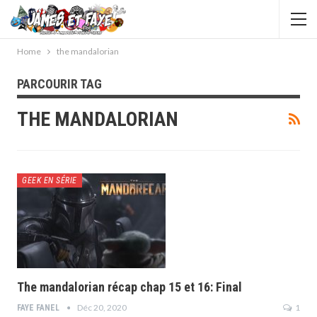
Home
the mandalorian
PARCOURIR TAG
THE MANDALORIAN
GEEK EN SÉRIE
The mandalorian récap chap 15 et 16: Final
Déc 20, 2020
1
FAYE FANEL