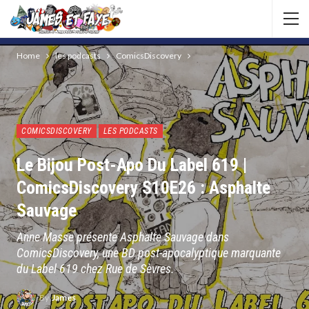
Home
les podcasts
ComicsDiscovery
COMICSDISCOVERY
LES PODCASTS
Le Bijou Post-Apo Du Label 619 |
ComicsDiscovery S10E26 : Asphalte
Sauvage
Anne Masse présente Asphalte Sauvage dans
ComicsDiscovery, une BD post-apocalyptique marquante
du Label 619 chez Rue de Sèvres.
By
James