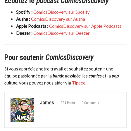
Écoutez le
podcast ComicsDiscovery
Spotify :
ComicsDiscovery sur Spotify
Ausha :
ComicsDiscovery sur Ausha
Apple Podcasts :
ComicsDiscovery sur Apple Podcasts
Deezer :
ComicsDiscovery sur Deezer
Pour soutenir
ComicsDiscovery
Si vous appréciez notre travail et souhaitez soutenir une
équipe passionnée par la
bande dessinée
, les
comics
et la
pop
culture
, vous pouvez nous aider via
Tipeee
.
James
384 Posts
0 Comments