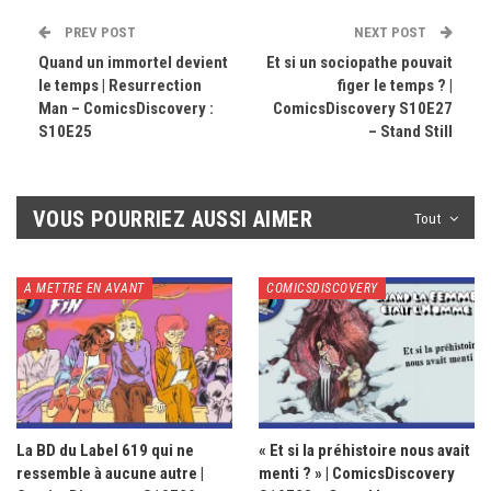
PREV POST
NEXT POST
Quand un immortel devient
Et si un sociopathe pouvait
le temps | Resurrection
figer le temps ? |
Man – ComicsDiscovery :
ComicsDiscovery S10E27
S10E25
– Stand Still
VOUS POURRIEZ AUSSI AIMER
Tout
A METTRE EN AVANT
COMICSDISCOVERY
La BD du Label 619 qui ne
« Et si la préhistoire nous avait
ressemble à aucune autre |
menti ? » | ComicsDiscovery