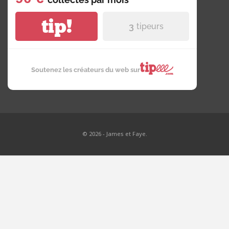
tip!
3
tipeurs
Soutenez les créateurs du web sur
© 2026 - James et Faye.