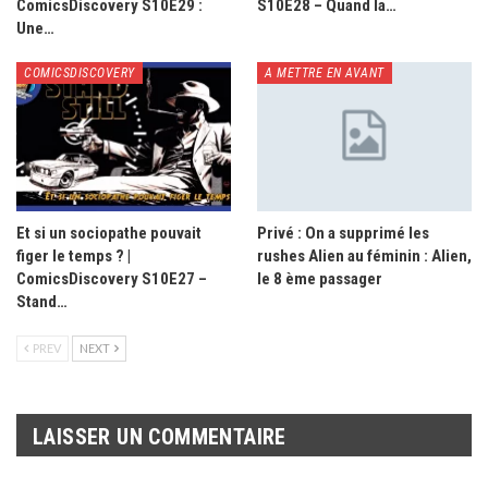
ComicsDiscovery S10E29 :
S10E28 – Quand la…
Une…
COMICSDISCOVERY
A METTRE EN AVANT
Et si un sociopathe pouvait
Privé : On a supprimé les
figer le temps ? |
rushes Alien au féminin : Alien,
ComicsDiscovery S10E27 –
le 8 ème passager
Stand…
PREV
NEXT
LAISSER UN COMMENTAIRE