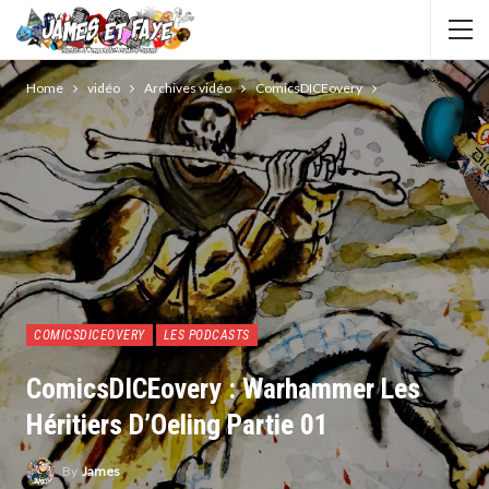
Home
vidéo
Archives vidéo
ComicsDICEovery
COMICSDICEOVERY
LES PODCASTS
ComicsDICEovery : Warhammer Les
Héritiers D’Oeling Partie 01
By
James