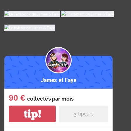
James et Faye
90 €
collectés par
mois
tip!
3
tipeurs