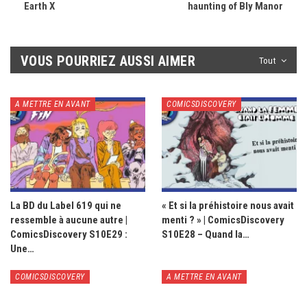
Earth X
haunting of Bly Manor
VOUS POURRIEZ AUSSI AIMER
Tout
A METTRE EN AVANT
COMICSDISCOVERY
La BD du Label 619 qui ne
« Et si la préhistoire nous avait
ressemble à aucune autre |
menti ? » | ComicsDiscovery
ComicsDiscovery S10E29 :
S10E28 – Quand la…
Une…
COMICSDISCOVERY
A METTRE EN AVANT