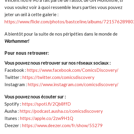
Vincent notre MJ a fait partie de l’assoc de GN Monolithe, si
vous voulez voir à quoi ressemble leurs parties vous pouvez
jeter un œil à cette galerie :
https://www.flickr.com/photos/bastceline/albums/7215762898
A bientôt pour la suite de nos péripéties dans le monde de
Warhammer!
Pour nous retrouver:
Vous pouvez nous retrouver sur nos réseaux sociaux :
Facebook :
https://www.facebook.com/ComicsDiscovery/
Twitter :
https://twitter.com/comicsdiscovery
Instagram :
https://www.instagram.com/comicsdiscovery/
Vous pouvez nous écouter sur :
Spotify :
https://spoti.fi/2Qb8ffD
Ausha :
https://podcast.ausha.co/comicsdiscovery
Itunes :
https://apple.co/2zw9H1Q
Deezer :
https://www.deezer.com/fr/show/55279