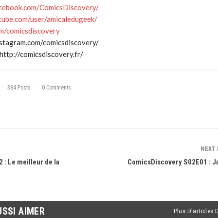
acebook.com/ComicsDiscovery/
tube.com/user/amicaledugeek/
om/comicsdiscovery
nstagram.com/comicsdiscovery/
: http://comicsdiscovery.fr/
384 Posts
0 Comments
NEXT
: Le meilleur de la
ComicsDiscovery S02E01 : Ja
USSI AIMER
Plus D'articles 