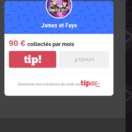
James et Faye
90 €
collectés par
mois
tip!
3
tipeurs
Soutenez les créateurs du web sur