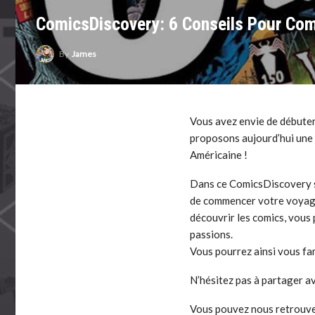
ComicsDiscovery: 6 Conseils Pour Co
By
James
Vous avez envie de débuter 
proposons aujourd’hui une 
Américaine !
Dans ce ComicsDiscovery s
de commencer votre voyage.
découvrir les comics, vous
passions.
Vous pourrez ainsi vous fam
N’hésitez pas à partager a
Vous pouvez nous retrouver