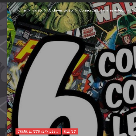
Home
vidéo
Archives vidéo
ComicsDiscovery les vidéos
Co
COMICSDISCOVERY LES VIDÉOS
OLDIES