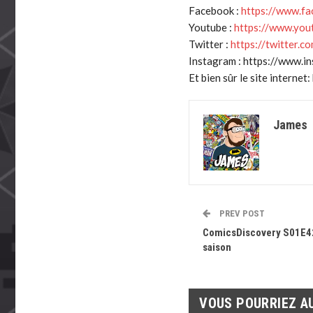
Facebook :
https://www.f
Youtube :
https://www.you
Twitter :
https://twitter.c
Instagram : https://www.i
Et bien sûr le site internet
James
PREV POST
ComicsDiscovery S01E42 
saison
VOUS POURRIEZ A