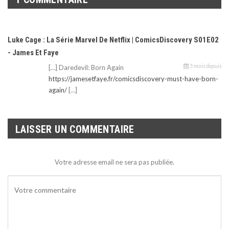
Luke Cage : La Série Marvel De Netflix | ComicsDiscovery S01E02
- James Et Faye
5 mois depuis
[…] Daredevil: Born Again
https://jamesetfaye.fr/comicsdiscovery-must-have-born-
again/
[…]
LAISSER UN COMMENTAIRE
Votre adresse email ne sera pas publiée.