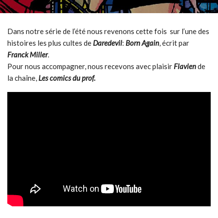
Dans notre série de l’été nous revenons cette fois sur l’une des
histoires les plus cultes de
Daredevil
:
Born Again
, écrit par
Franck Miller
.
Pour nous accompagner, nous recevons avec plaisir
Flavien
de
la chaîne,
Les comics du prof.