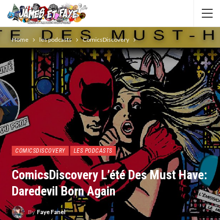
Home
les podcasts
ComicsDiscovery
COMICSDISCOVERY
LES PODCASTS
ComicsDiscovery L’été Des Must Have:
Daredevil Born Again
By
Faye Fanel