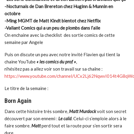
-Nocturnals de Dan Brereton chez Huginn & Munnin en
octobre
-Ming MGMT de Matt Kindt bientot chez Netflix
-Valiant Comics qui a un peu de plombs dans l’aile
On enchaine avec la checklist des sortie comics de cette
semaine par Angele
Puis on discute un peu avec notre invité Flavien qui tient la
chaine YouTube
« les comics du prof »
,
n’hésitez pas a allez voir son travail sur sa chaîne :
https://www.youtube.com/channel/UCx2Lj62NqwvI014t4G8qW
Le titre de la semaine :
Born Again
Dans cette histoire très sombre,
Matt
Murdock
voit son secret
découvert par son ennemi :
Le caïd
. Celui-ci s’emploie alors à le
faire sombre.
Matt
perd tout et la route pour s’en sortir sera
dure.