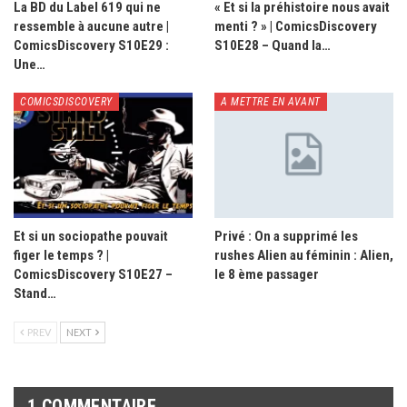
La BD du Label 619 qui ne
« Et si la préhistoire nous avait
ressemble à aucune autre |
menti ? » | ComicsDiscovery
ComicsDiscovery S10E29 :
S10E28 – Quand la…
Une…
COMICSDISCOVERY
A METTRE EN AVANT
Et si un sociopathe pouvait
Privé : On a supprimé les
figer le temps ? |
rushes Alien au féminin : Alien,
ComicsDiscovery S10E27 –
le 8 ème passager
Stand…
PREV
NEXT
1 COMMENTAIRE