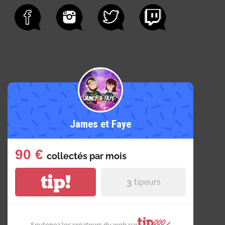
James et Faye
90 €
collectés par
mois
tip!
3
tipeurs
Soutenez les créateurs du web sur