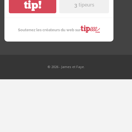
tip!
3
tipeurs
Soutenez les créateurs du web sur
© 2026 - James et Faye.