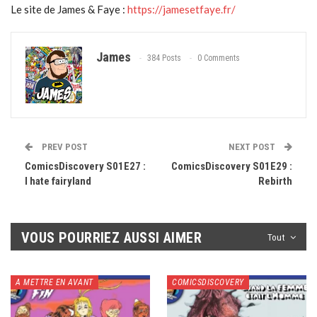
Le site de James & Faye :
https://jamesetfaye.fr/
James
384 Posts
0 Comments
PREV POST
NEXT POST
ComicsDiscovery S01E27 :
ComicsDiscovery S01E29 :
I hate fairyland
Rebirth
VOUS POURRIEZ AUSSI AIMER
Tout
A METTRE EN AVANT
COMICSDISCOVERY