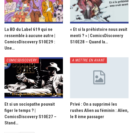
La BD du Label 619 qui ne
« Et si la préhistoire nous avait
ressemble à aucune autre |
menti ? » | ComicsDiscovery
ComicsDiscovery S10E29 :
S10E28 – Quand la…
Une…
COMICSDISCOVERY
A METTRE EN AVANT
Et si un sociopathe pouvait
Privé : On a supprimé les
figer le temps ? |
rushes Alien au féminin : Alien,
ComicsDiscovery S10E27 –
le 8 ème passager
Stand…