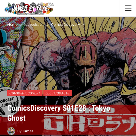
Home
les podcasts
ComicsDiscovery
COMICSDISCOVERY
LES PODCASTS
ComicsDiscovery S01E28 : Tokyo
Ghost
By
James