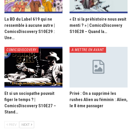
La BD du Label 619 qui ne
« Et si la préhistoire nous avait
ressemble à aucune autre |
menti ? » | ComicsDiscovery
ComicsDiscovery S10E29 :
S10E28 – Quand la…
Une…
COMICSDISCOVERY
A METTRE EN AVANT
Et si un sociopathe pouvait
Privé : On a supprimé les
figer le temps ? |
rushes Alien au féminin : Alien,
ComicsDiscovery S10E27 –
le 8 ème passager
Stand…
PREV
NEXT