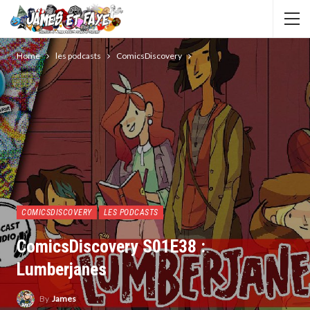
Home
les podcasts
ComicsDiscovery
COMICSDISCOVERY
LES PODCASTS
ComicsDiscovery S01E38 :
Lumberjanes
By
James