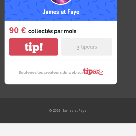
James et Faye
90 €
collectés par
mois
tip!
3
tipeurs
Soutenez les créateurs du web sur
© 2026 - James et Faye.