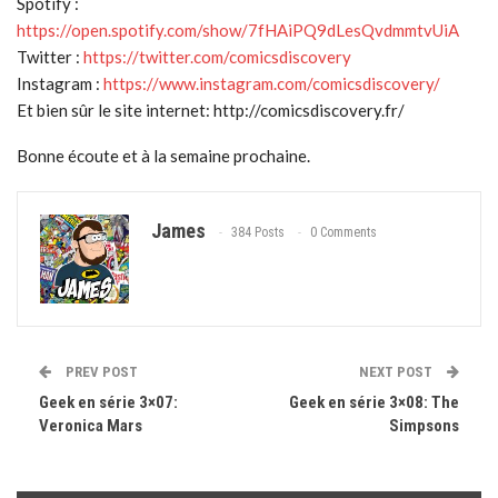
Spotify :
https://open.spotify.com/show/7fHAiPQ9dLesQvdmmtvUiA
Twitter :
https://twitter.com/comicsdiscovery
Instagram :
https://www.instagram.com/comicsdiscovery/
Et bien sûr le site internet: http://comicsdiscovery.fr/
Bonne écoute et à la semaine prochaine.
James
384 Posts
0 Comments
PREV POST
NEXT POST
Geek en série 3×07:
Geek en série 3×08: The
Veronica Mars
Simpsons