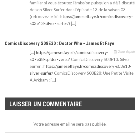
familier si vous écoutez l’émission puisqu’on a déjà discuté
de son Silver Surfer dans l’épisode 13 de la saison 03
(retrouvez le ici :
https://jamesetfaye.fr/comicsdiscovery-
s03e13-silver-surfer/
) […]
ComicsDiscovery S08E30 : Doctor Who - James Et Faye
2 ans depuis
[…]
https://jamesetfaye.fr/comicsdiscovery-
s07e38-spider-verse/
ComicsDiscovery S03E13: Silver
Surfer :
https://jamesetfaye.fr/comicsdiscovery-s03e13-
silver-surfer/
ComicsDiscovery S03E28: Une Petite Visite
À Arkham : […]
LAISSER UN COMMENTAIRE
Votre adresse email ne sera pas publiée.