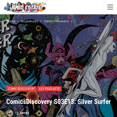
Home
les podcasts
ComicsDiscovery
COMICSDISCOVERY
LES PODCASTS
ComicsDiscovery S03E13: Silver Surfer
By
James