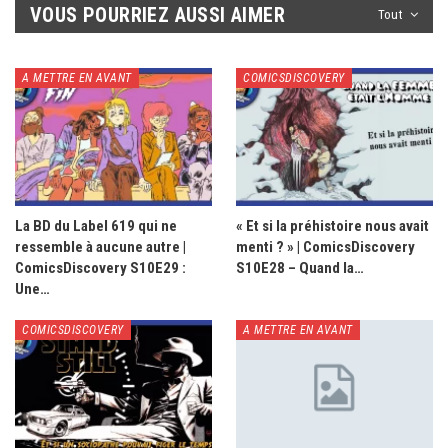
VOUS POURRIEZ AUSSI AIMER
Tout
A METTRE EN AVANT
COMICSDISCOVERY
La BD du Label 619 qui ne
« Et si la préhistoire nous avait
ressemble à aucune autre |
menti ? » | ComicsDiscovery
ComicsDiscovery S10E29 :
S10E28 – Quand la…
Une…
COMICSDISCOVERY
A METTRE EN AVANT