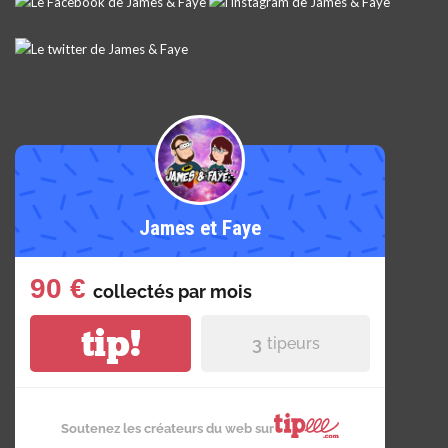
James et Faye
90 €
collectés par
mois
tip!
3
tipeurs
Soutenez les créateurs du web sur