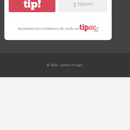
tip!
3
tipeurs
Soutenez les créateurs du web sur
© 2026 - James et Faye.