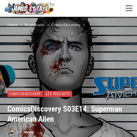
Home
les podcasts
ComicsDiscovery
COMICSDISCOVERY
LES PODCASTS
ComicsDiscovery S03E14: Superman
American Alien
By
James