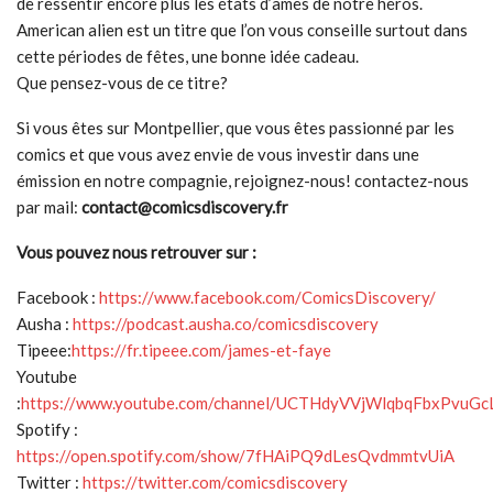
de ressentir encore plus les états d’âmes de notre héros.
American alien est un titre que l’on vous conseille surtout dans
cette périodes de fêtes, une bonne idée cadeau.
Que pensez-vous de ce titre?
Si vous êtes sur Montpellier, que vous êtes passionné par les
comics et que vous avez envie de vous investir dans une
émission en notre compagnie, rejoignez-nous! contactez-nous
par mail:
contact@comicsdiscovery.fr
Vous pouvez nous retrouver sur :
Facebook :
https://www.facebook.com/ComicsDiscovery/
Ausha :
https://podcast.ausha.co/comicsdiscovery
Tipeee:
https://fr.tipeee.com/james-et-faye
Youtube
:
https://www.youtube.com/channel/UCTHdyVVjWlqbqFbxPvuGc
Spotify :
https://open.spotify.com/show/7fHAiPQ9dLesQvdmmtvUiA
Twitter :
https://twitter.com/comicsdiscovery