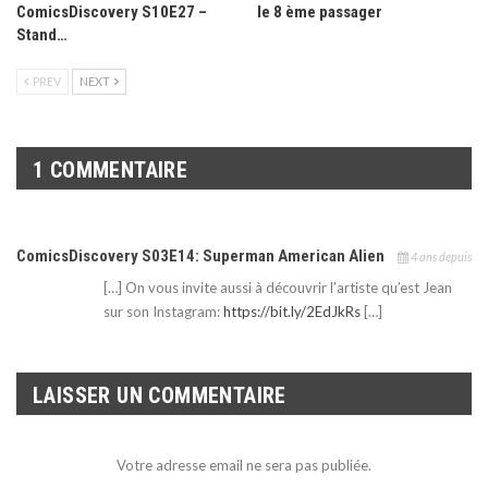
ComicsDiscovery S10E27 –
le 8 ème passager
Stand…
PREV
NEXT
1 COMMENTAIRE
ComicsDiscovery S03E14: Superman American Alien
4 ans depuis
[…] On vous invite aussi à découvrir l’artiste qu’est Jean
sur son Instagram:
https://bit.ly/2EdJkRs
[…]
LAISSER UN COMMENTAIRE
Votre adresse email ne sera pas publiée.