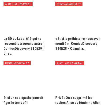
A METTRE EN AVANT
COMICSDISCOVERY
La BD du Label 619 qui ne
« Et si la préhistoire nous avait
ressemble à aucune autre |
menti ? » | ComicsDiscovery
ComicsDiscovery S10E29 :
S10E28 – Quand la…
Une…
COMICSDISCOVERY
A METTRE EN AVANT
Et si un sociopathe pouvait
Privé : On a supprimé les
figer le temps ? |
rushes Alien au féminin : Alien,