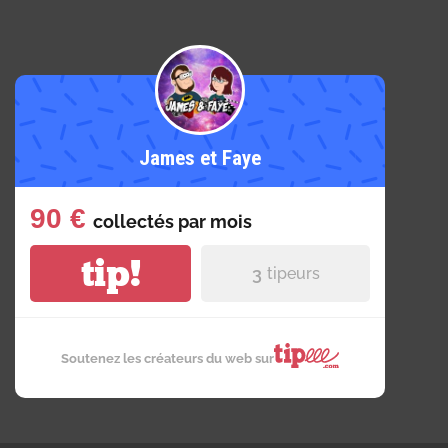
James et Faye
90 €
collectés par
mois
tip!
3
tipeurs
Soutenez les créateurs du web sur