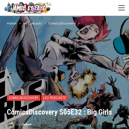
Home
les podcasts
ComicsDiscovery
COMICSDISCOVERY
LES PODCASTS
ComicsDiscovery S05E32 : Big Girls
By
James