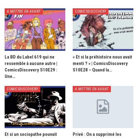
A METTRE EN AVANT
COMICSDISCOVERY
La BD du Label 619 qui ne
« Et si la préhistoire nous avait
ressemble à aucune autre |
menti ? » | ComicsDiscovery
ComicsDiscovery S10E29 :
S10E28 – Quand la…
Une…
COMICSDISCOVERY
A METTRE EN AVANT
Et si un sociopathe pouvait
Privé : On a supprimé les