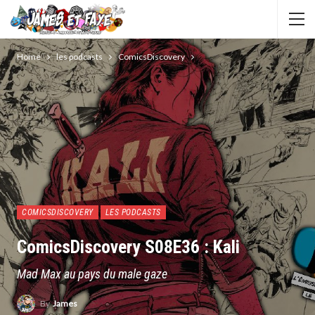
Home
les podcasts
ComicsDiscovery
COMICSDISCOVERY
LES PODCASTS
ComicsDiscovery S08E36 : Kali
Mad Max au pays du male gaze
By
James