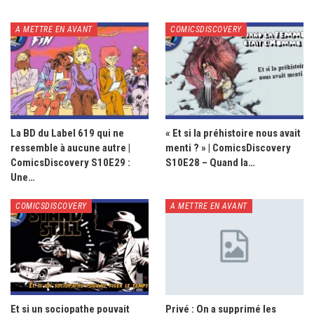
A METTRE EN AVANT
COMICSDISCOVERY
La BD du Label 619 qui ne
« Et si la préhistoire nous avait
ressemble à aucune autre |
menti ? » | ComicsDiscovery
ComicsDiscovery S10E29 :
S10E28 – Quand la…
Une…
COMICSDISCOVERY
A METTRE EN AVANT
Et si un sociopathe pouvait
Privé : On a supprimé les