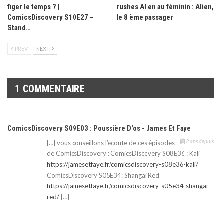
figer le temps ? |
rushes Alien au féminin : Alien,
ComicsDiscovery S10E27 –
le 8 ème passager
Stand…
PREV
NEXT
1 COMMENTAIRE
ComicsDiscovery S09E03 : Poussière D'os - James Et Faye
2 ans depuis
[…] vous conseillons l’écoute de ces épisodes
de ComicsDiscovery : ComicsDiscovery S08E36 : Kali
https://jamesetfaye.fr/comicsdiscovery-s08e36-kali/
ComicsDiscovery S05E34: Shangai Red
https://jamesetfaye.fr/comicsdiscovery-s05e34-shangai-
red/
[…]