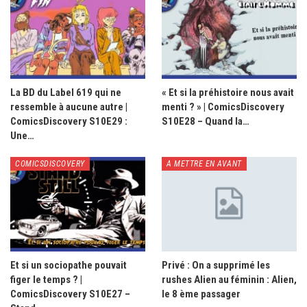
La BD du Label 619 qui ne
« Et si la préhistoire nous avait
ressemble à aucune autre |
menti ? » | ComicsDiscovery
ComicsDiscovery S10E29 :
S10E28 – Quand la…
Une…
COMICSDISCOVERY
A METTRE EN AVANT
Et si un sociopathe pouvait
Privé : On a supprimé les
figer le temps ? |
rushes Alien au féminin : Alien,
ComicsDiscovery S10E27 –
le 8 ème passager