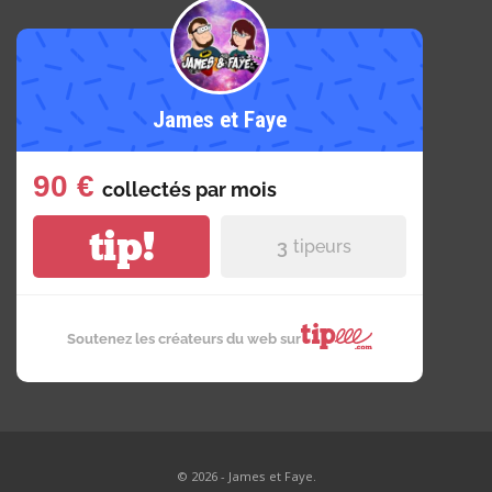
James et Faye
90 €
collectés par
mois
tip!
3
tipeurs
Soutenez les créateurs du web sur
© 2026 - James et Faye.