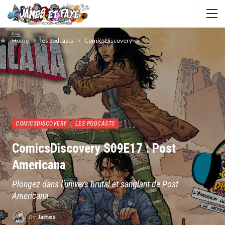
Home
les podcasts
ComicsDiscovery
COMICSDISCOVERY
LES PODCASTS
ComicsDiscovery S09E17 : Post
Americana
Plongez dans l’univers brutal et sanglant de Post
Americana
By
James