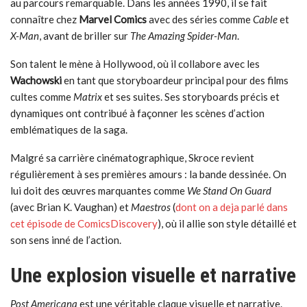
au parcours remarquable. Dans les années 1990, il se fait
connaître chez
Marvel Comics
avec des séries comme
Cable
et
X-Man
, avant de briller sur
The Amazing Spider-Man
.
Son talent le mène à Hollywood, où il collabore avec les
Wachowski
en tant que storyboardeur principal pour des films
cultes comme
Matrix
et ses suites. Ses storyboards précis et
dynamiques ont contribué à façonner les scènes d’action
emblématiques de la saga.
Malgré sa carrière cinématographique, Skroce revient
régulièrement à ses premières amours : la bande dessinée. On
lui doit des œuvres marquantes comme
We Stand On Guard
(avec Brian K. Vaughan) et
Maestros
(
dont on a deja parlé dans
cet épisode de ComicsDiscovery
), où il allie son style détaillé et
son sens inné de l’action.
Une explosion visuelle et narrative
Post Americana
est une véritable claque visuelle et narrative.