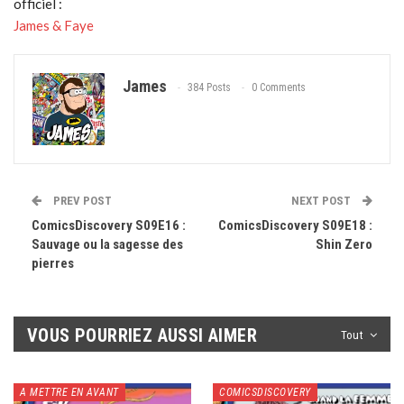
officiel :
James & Faye
James
384 Posts
0 Comments
PREV POST
NEXT POST
ComicsDiscovery S09E16 :
ComicsDiscovery S09E18 :
Sauvage ou la sagesse des
Shin Zero
pierres
VOUS POURRIEZ AUSSI AIMER
Tout
A METTRE EN AVANT
COMICSDISCOVERY