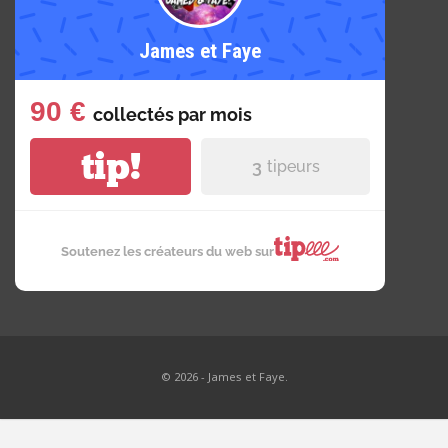
James et Faye
90 €
collectés par
mois
tip!
3
tipeurs
Soutenez les créateurs du web sur
© 2026 - James et Faye.