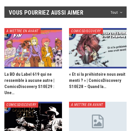
VOUS POURRIEZ AUSSI AIMER
Tout
A METTRE EN AVANT
COMICSDISCOVERY
La BD du Label 619 qui ne
« Et si la préhistoire nous avait
ressemble à aucune autre |
menti ? » | ComicsDiscovery
ComicsDiscovery S10E29 :
S10E28 – Quand la…
Une…
COMICSDISCOVERY
A METTRE EN AVANT