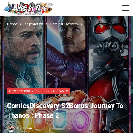
Home
les podcasts
ComicsDiscovery
COMICSDISCOVERY
LES PODCASTS
ComicsDiscovery S2Bonus Journey To
Thanos : Phase 2
By
James