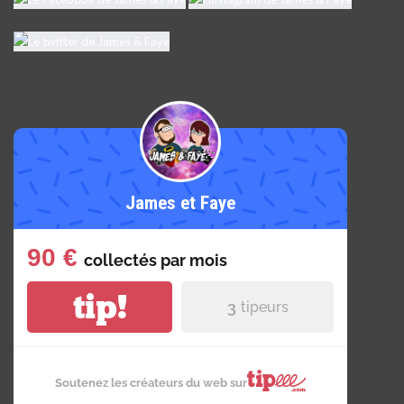
James et Faye
90 €
collectés par
mois
tip!
3
tipeurs
Soutenez les créateurs du web sur