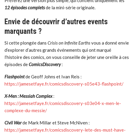
Préférez une version plus simple, qui contient uniquement les
12 épisodes complets
de la mini-série originale.
Envie de découvrir d’autres events
marquants ?
Si cette plongée dans
Crisis on Infinite Earths
vous a donné envie
d’explorer d’autres grands événements qui ont marqué
l’histoire des comics, on vous conseille de jeter une oreille à ces
épisodes de
ComicsDiscovery
:
Flashpoint
de Geoff Johns et Ivan Reis :
https://jamesetfaye.fr/comicsdiscovery-s05e43-flashpoint/
X-Men : Messiah Complex
:
https://jamesetfaye.fr/comicsdiscovery-s03e04-x-men-le-
complexe-du-messie/
Civil War
de Mark Millar et Steve McNiven :
https://jamesetfaye.fr/comicsdiscovery-lete-des-must-have-