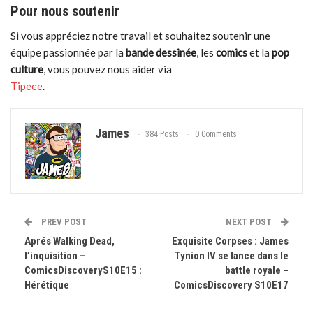
Pour nous soutenir
Si vous appréciez notre travail et souhaitez soutenir une
équipe passionnée par la
bande dessinée
, les
comics
et la
pop
culture
, vous pouvez nous aider via
Tipeee
.
James
384 Posts
0 Comments
PREV POST
NEXT POST
Aprés Walking Dead,
Exquisite Corpses : James
l’inquisition –
Tynion IV se lance dans le
ComicsDiscoveryS10E15 :
battle royale –
Hérétique
ComicsDiscovery S10E17