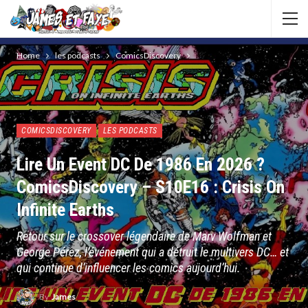
Home
les podcasts
ComicsDiscovery
COMICSDISCOVERY
LES PODCASTS
Lire Un Event DC De 1986 En 2026 ?
ComicsDiscovery – S10E16 : Crisis On
Infinite Earths
Retour sur le crossover légendaire de Marv Wolfman et
George Pérez, l’événement qui a détruit le multivers DC… et
qui continue d’influencer les comics aujourd’hui.
By
James