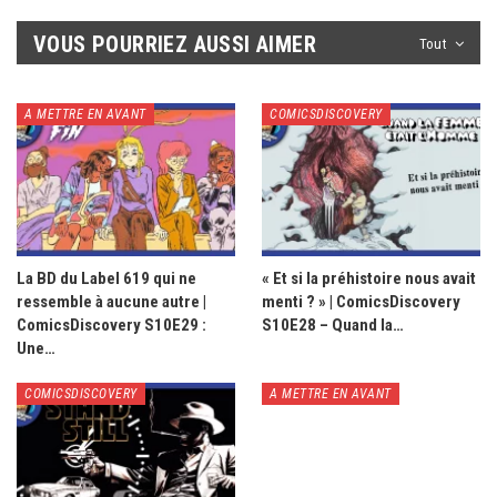
VOUS POURRIEZ AUSSI AIMER
Tout
A METTRE EN AVANT
COMICSDISCOVERY
La BD du Label 619 qui ne
« Et si la préhistoire nous avait
ressemble à aucune autre |
menti ? » | ComicsDiscovery
ComicsDiscovery S10E29 :
S10E28 – Quand la…
Une…
COMICSDISCOVERY
A METTRE EN AVANT