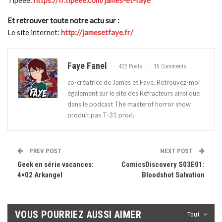
Tipeee:
https://fr.tipeee.com/james-et-faye
Et retrouver toute notre actu sur :
Le site internet:
http://jamesetfaye.fr/
Faye Fanel
422 Posts
15 Comments
co-créatrice de James et Faye. Retrouvez-moi
également sur le site des Réfracteurs ainsi que
dans le podcast The masterof horror show
produit pas T-31 prod.
PREV POST
NEXT POST
Geek en série vacances:
ComicsDiscovery S03E01:
4×02 Arkangel
Bloodshot Salvation
VOUS POURRIEZ AUSSI AIMER
Tout