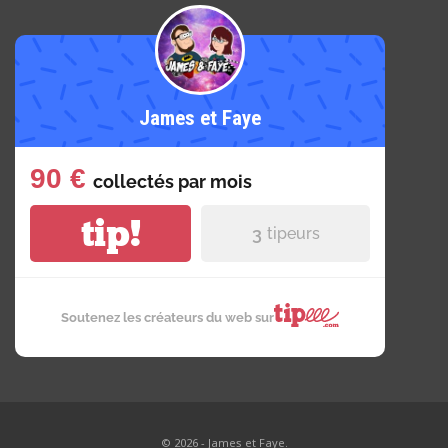
James et Faye
90 €
collectés par
mois
tip!
3
tipeurs
Soutenez les créateurs du web sur
© 2026 - James et Faye.