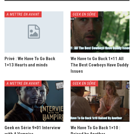
A METTRE EN AVANT
GEEK EN SÉRIE
Privé : We Have To Go Back
We Have to Go Back 1×11 All
1×13 Hearts and minds
The Best Cowboys Have Daddy
Issues
A METTRE EN AVANT
GEEK EN SÉRIE
Geek en Série 9×01 Interview
We Have To Go Back 1×10 :
with A Vampire
Raised by Another