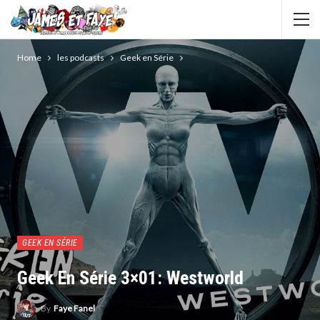
Home
les podcasts
Geek en Série
GEEK EN SÉRIE
Geek En Série 3×01: Westworld
By
Faye Fanel