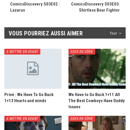
ComicsDiscovery S03E02 :
ComicsDiscovery S03E03:
Lazarus
Shirtless Bear Fighter
VOUS POURRIEZ AUSSI AIMER
Tout
A METTRE EN AVANT
GEEK EN SÉRIE
Privé : We Have To Go Back
We Have to Go Back 1×11 All
1×13 Hearts and minds
The Best Cowboys Have Daddy
Issues
A METTRE EN AVANT
GEEK EN SÉRIE