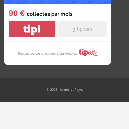
90 €
collectés par
mois
tip!
3
tipeurs
Soutenez les créateurs du web sur
© 2026 - James et Faye.