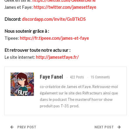
Geek en série:
https://twitter.com/GeekenSerie
James et Faye:
https://twitter.com/jamesetfaye
Discord:
discordapp.com/invite/GsBTkDS
Nous soutenir grâce à :
Tipeee:
https://fr.tipeee.com/james-et-faye
Et retrouver toute notre actu sur :
Le site internet:
http://jamesetfaye.fr/
Faye Fanel
422 Posts
15 Comments
co-créatrice de James et Faye. Retrouvez-moi
également sur le site des Réfracteurs ainsi que
dans le podcast The masterof horror show
produit pas T-31 prod.
PREV POST
NEXT POST