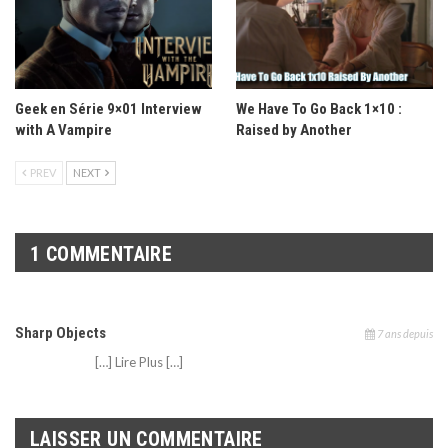
Geek en Série 9×01 Interview
We Have To Go Back 1×10 :
with A Vampire
Raised by Another
PREV
NEXT
1 COMMENTAIRE
Sharp Objects
7 ans depuis
[…] Lire Plus […]
LAISSER UN COMMENTAIRE