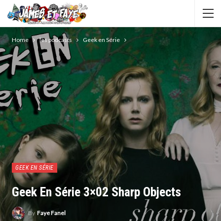
Home
les podcasts
Geek en Série
GEEK EN SÉRIE
Geek En Série 3×02 Sharp Objects
By
Faye Fanel