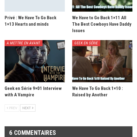
Privé : We Have To Go Back
We Have to Go Back 1×11 All
1×13 Hearts and minds
The Best Cowboys Have Daddy
Issues
A METTRE EN AVANT
GEEK EN SÉRIE
Geek en Série 9×01 Interview
We Have To Go Back 1×10 :
with A Vampire
Raised by Another
PREV
NEXT
6 COMMENTAIRES