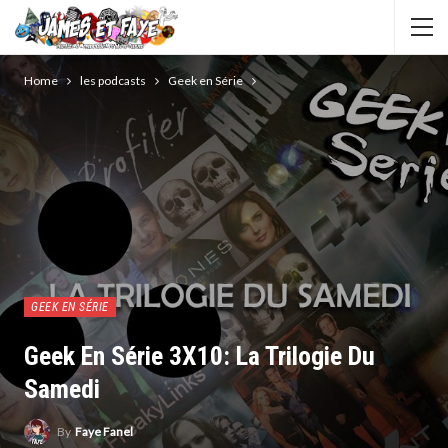
Home
les podcasts
Geek en Série
GEEK EN SÉRIE
Geek En Série 3X10: La Trilogie Du
Samedi
By
Faye Fanel