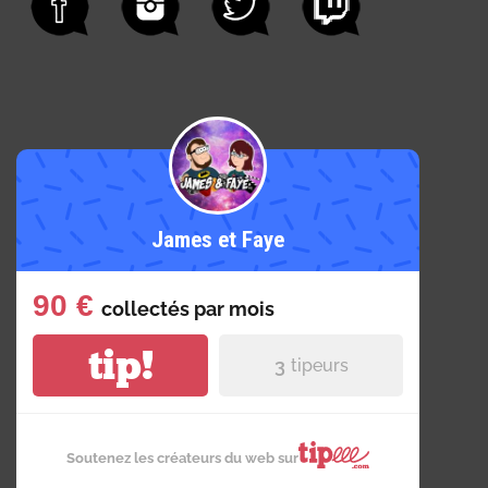
James et Faye
90 €
collectés par
mois
tip!
3
tipeurs
Soutenez les créateurs du web sur