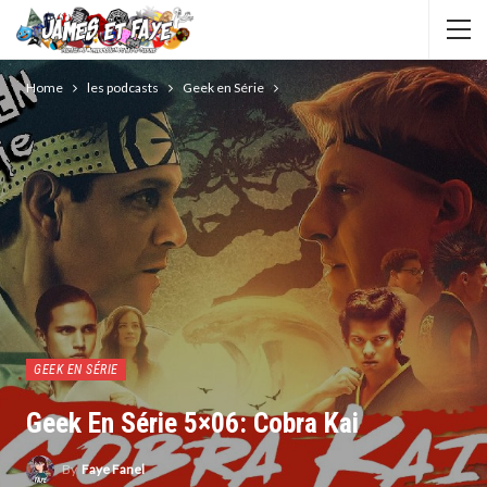
Home
les podcasts
Geek en Série
GEEK EN SÉRIE
Geek En Série 5×06: Cobra Kai
By
Faye Fanel