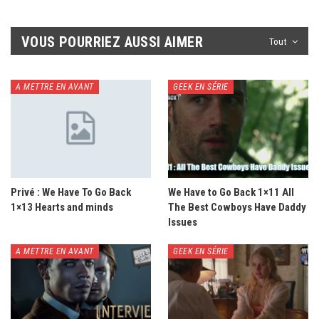
VOUS POURRIEZ AUSSI AIMER
Tout
A METTRE EN AVANT
GEEK EN SÉRIE
Privé : We Have To Go Back
We Have to Go Back 1×11 All
1×13 Hearts and minds
The Best Cowboys Have Daddy
Issues
A METTRE EN AVANT
GEEK EN SÉRIE