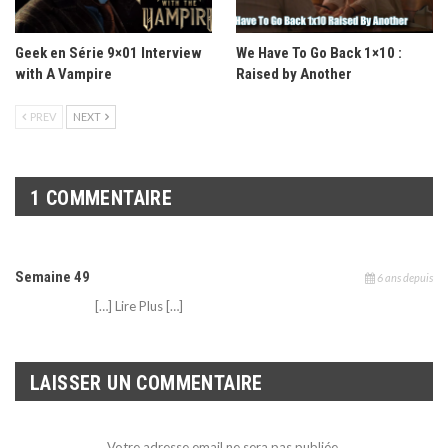
Geek en Série 9×01 Interview
We Have To Go Back 1×10 :
with A Vampire
Raised by Another
PREV
NEXT
1 COMMENTAIRE
Semaine 49
6 ans depuis
[…] Lire Plus […]
LAISSER UN COMMENTAIRE
Votre adresse email ne sera pas publiée.