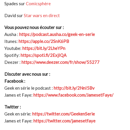
Spades sur
Comicsphère
David sur
Star wars en direct
Vous pouvez nous écouter sur :
Ausha :
https://podcast.ausha.co/geek-en-serie
Itunes:
https://apple.co/2SnK6PB
Youtube:
https://bit.ly/2LheYPn
Spotify:
https://spoti.fi/2ExjIQA
Deezer :
https://www.deezer.com/fr/show/55277
Discuter avec nous sur :
Facebook :
Geek en série le podcast :
http://bit.ly/2NnI5Bv
James et Faye:
https://www.facebook.com/JamesetFaye/
Twitter :
Geek en série:
https://twitter.com/GeekenSerie
James et Faye:
https://twitter.com/jamesetfaye