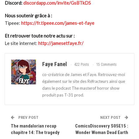
Discord:
discordapp.com/invite/GsBTkDS
Nous soutenir grâce à :
Tipeee:
https://fr.tipeee.com/james-et-faye
Et retrouver toute notre actu sur :
Le site internet:
http://jamesetfaye.fr/
Faye Fanel
422 Posts
15 Comments
co-créatrice de James et Faye. Retrouvez-moi
également sur le site des Réfracteurs ainsi que
dans le podcast The masterof horror show
produit pas T-31 prod.
PREV POST
NEXT POST
The mandalorian recap
ComicsDiscovery S05E15 :
chapitre 14: The tragedy
Wonder Woman Dead Earth