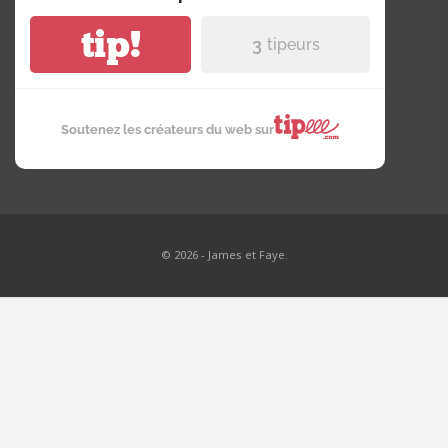
tip!
3
tipeurs
Soutenez les créateurs du web sur
© 2026 - James et Faye.