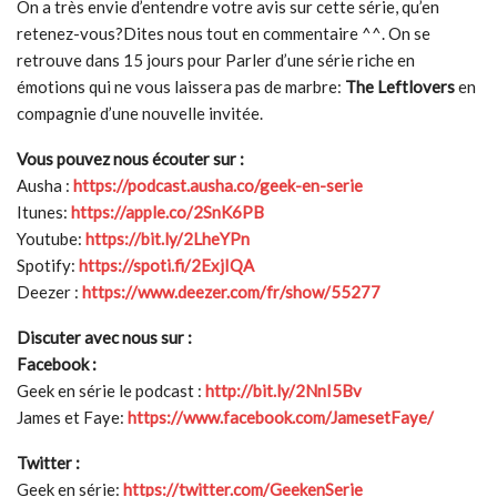
On a très envie d’entendre votre avis sur cette série, qu’en
retenez-vous?Dites nous tout en commentaire ^^. On se
retrouve dans 15 jours pour Parler d’une série riche en
émotions qui ne vous laissera pas de marbre:
The Leftlovers
en
compagnie d’une nouvelle invitée.
Vous pouvez nous écouter sur :
Ausha :
https://podcast.ausha.co/geek-en-serie
Itunes:
https://apple.co/2SnK6PB
Youtube:
https://bit.ly/2LheYPn
Spotify:
https://spoti.fi/2ExjIQA
Deezer :
https://www.deezer.com/fr/show/55277
Discuter avec nous sur :
Facebook :
Geek en série le podcast :
http://bit.ly/2NnI5Bv
James et Faye:
https://www.facebook.com/JamesetFaye/
Twitter :
Geek en série:
https://twitter.com/GeekenSerie