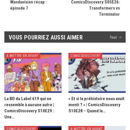
Wandavision récap :
ComicsDiscovery S05E26:
épisode 7
Transformers vs
Terminator
VOUS POURRIEZ AUSSI AIMER
Tout
A METTRE EN AVANT
COMICSDISCOVERY
La BD du Label 619 qui ne
« Et si la préhistoire nous avait
ressemble à aucune autre |
menti ? » | ComicsDiscovery
ComicsDiscovery S10E29 :
S10E28 – Quand la…
Une…
COMICSDISCOVERY
A METTRE EN AVANT