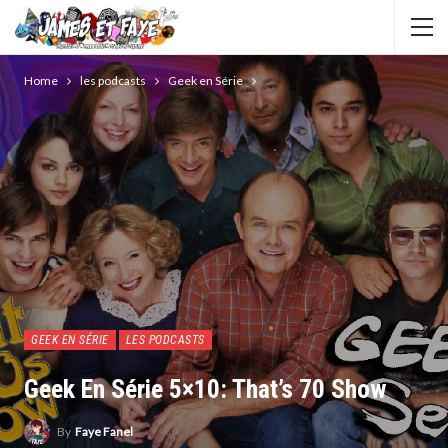
Home
les podcasts
Geek en Série
GEEK EN SÉRIE
LES PODCASTS
Geek En Série 5×10: That’s 70 Show
By
Faye Fanel