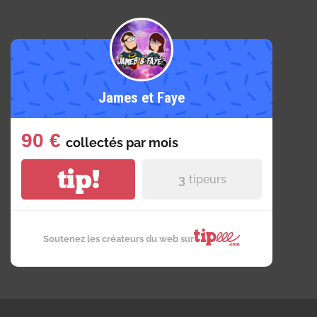
James et Faye
90 €
collectés par
mois
tip!
3
tipeurs
Soutenez les créateurs du web sur