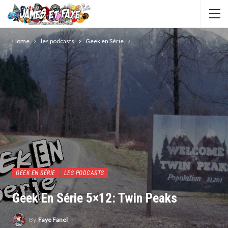
Home
les podcasts
Geek en Série
GEEK EN SÉRIE
LES PODCASTS
Geek En Série 5×12: Twin Peaks
By
Faye Fanel