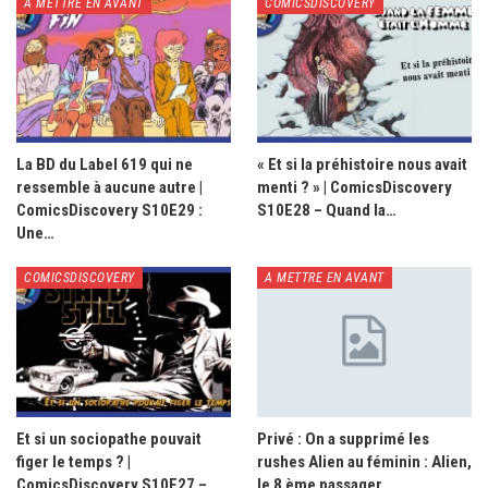
A METTRE EN AVANT
COMICSDISCOVERY
La BD du Label 619 qui ne
« Et si la préhistoire nous avait
ressemble à aucune autre |
menti ? » | ComicsDiscovery
ComicsDiscovery S10E29 :
S10E28 – Quand la…
Une…
COMICSDISCOVERY
A METTRE EN AVANT
Et si un sociopathe pouvait
Privé : On a supprimé les
figer le temps ? |
rushes Alien au féminin : Alien,
ComicsDiscovery S10E27 –
le 8 ème passager