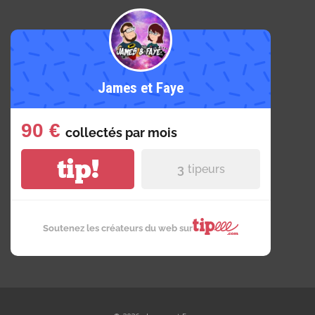
James et Faye
90 €
collectés par
mois
tip!
3
tipeurs
Soutenez les créateurs du web sur