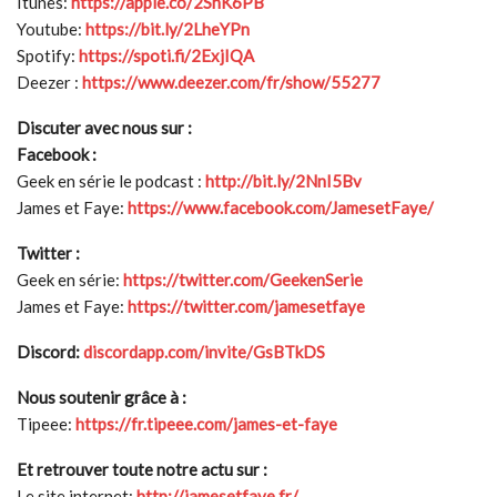
Itunes:
https://apple.co/2SnK6PB
Youtube:
https://bit.ly/2LheYPn
Spotify:
https://spoti.fi/2ExjIQA
Deezer :
https://www.deezer.com/fr/show/55277
Discuter avec nous sur :
Facebook :
Geek en série le podcast :
http://bit.ly/2NnI5Bv
James et Faye:
https://www.facebook.com/JamesetFaye/
Twitter :
Geek en série:
https://twitter.com/GeekenSerie
James et Faye:
https://twitter.com/jamesetfaye
Discord:
discordapp.com/invite/GsBTkDS
Nous soutenir grâce à :
Tipeee:
https://fr.tipeee.com/james-et-faye
Et retrouver toute notre actu sur :
Le site internet:
http://jamesetfaye.fr/