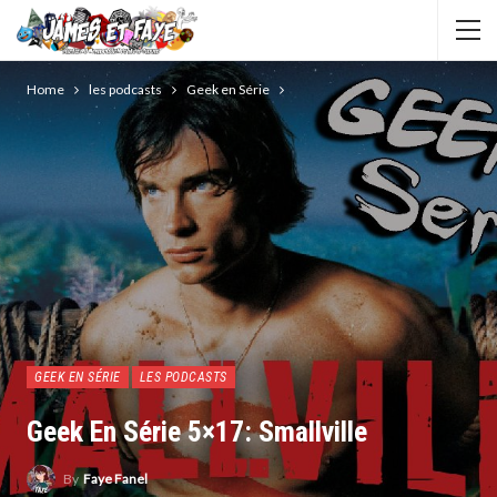
Home
les podcasts
Geek en Série
GEEK EN SÉRIE
LES PODCASTS
Geek En Série 5×17: Smallville
By
Faye Fanel