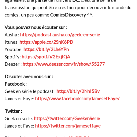
également une partie de l’univers
DC
. C’est une série de
transmission qui peut être très bien pour découvrir le monde du
comics , un peu comme
ComicsDiscovery
^^.
Vous pouvez nous écouter sur :
Ausha :
https://podcast.ausha.co/geek-en-serie
Itunes:
https://apple.co/2SnK6PB
Youtube:
https://bit.ly/2LheYPn
Spotify:
https://spoti.fi/2ExjIQA
Deezer :
https://www.deezer.com/fr/show/55277
Discuter avec nous sur :
Facebook :
Geek en série le podcast :
http://bit.ly/2NnI5Bv
James et Faye:
https://www.facebook.com/JamesetFaye/
Twitter :
Geek en série:
https://twitter.com/GeekenSerie
James et Faye:
https://twitter.com/jamesetfaye