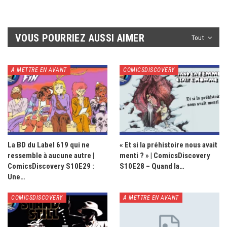
VOUS POURRIEZ AUSSI AIMER
Tout
A METTRE EN AVANT
COMICSDISCOVERY
La BD du Label 619 qui ne
« Et si la préhistoire nous avait
ressemble à aucune autre |
menti ? » | ComicsDiscovery
ComicsDiscovery S10E29 :
S10E28 – Quand la…
Une…
COMICSDISCOVERY
A METTRE EN AVANT