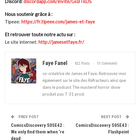
Discord:
discordapp.com/invite/GsBTkDS
Nous soutenir grâce à :
Tipeee:
https://fr.tipeee.com/james-et-faye
Et retrouver toute notre actu sur :
Le site internet:
http://jamesetfaye.fr/
Faye Fanel
422 Posts
15 Comments
co-créatrice de James et Faye. Retrouvez-moi
également sur le site des Réfracteurs ainsi que
dans le podcast The masterof horror show
produit pas T-31 prod.
PREV POST
NEXT POST
ComicsDiscovery S05E42 :
ComicsDiscovery S05E43 :
We only find them when ‘re
Flashpoint
dead