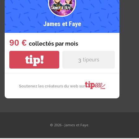
James et Faye
90 €
collectés par
mois
tip!
3
tipeurs
Soutenez les créateurs du web sur
© 2026 - James et Faye.