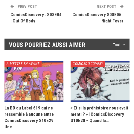
PREV POST
NEXT POST
ComicsDiscovery : S08E04
ComicsDiscovery S08E05 :
: Out Of Body
Night Fever
VOUS POURRIEZ AUSSI AIMER
Tout
A METTRE EN AVANT
COMICSDISCOVERY
La BD du Label 619 qui ne
« Et si la préhistoire nous avait
ressemble à aucune autre |
menti ? » | ComicsDiscovery
ComicsDiscovery S10E29 :
S10E28 – Quand la…
Une…