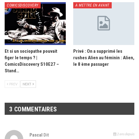
COMICSDISCOVERY
A METTRE EN AVANT
Et si un sociopathe pouvait
Privé : On a supprimé les
figer le temps ? |
rushes Alien au féminin : Alien,
ComicsDiscovery S10E27 –
le 8 ème passager
Stand…
PREV
NEXT
3 COMMENTAIRES
2 ans depuis
Pascal
Dit