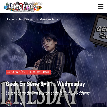
Home
les podcasts
Geek en Série
GEEK EN SÉRIE
LES PODCASTS
Geek En Série 8×01 : Wednesday
La rencontre de Tim Burton et de la Famille Addams
By
Faye Fanel