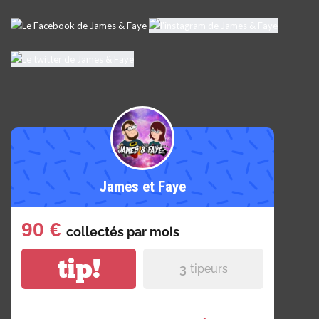
James et Faye
90 €
collectés par
mois
tip!
3
tipeurs