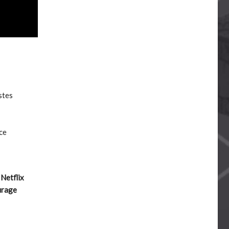
stes
nce
r
Netflix
urage