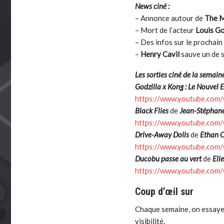
News ciné :
– Annonce autour de
The M
– Mort de l’acteur
Louis Go
– Des infos sur le prochain
–
Henry Cavil
sauve un de s
Les sorties ciné de la semaine
Godzilla x Kong : Le Nouvel 
https://www.youtube.co
Black Flies
de
Jean-Stéphane
https://www.youtube.co
Drive-Away Dolls
de
Ethan 
https://www.youtube.co
Ducobu passe au vert
de
Eli
https://www.youtube.co
Coup d’œil sur
Chaque semaine, on essayer
visibilité.