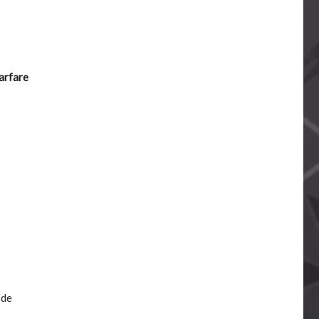
arfare
 de