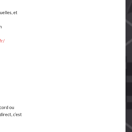
uelles, et
n
fr/
ccord ou
irect, c’est