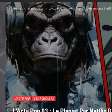
Home
les podcasts
L'Actu Pop
L’Actu Pop 03 : Le plagiat par Net
L'ACTU POP
LES PODCASTS
L’Actu Pop 03 : Le Plagiat Par Netflix