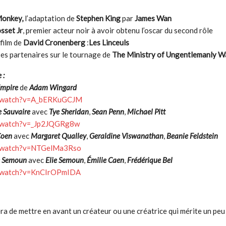
onkey,
l’adaptation de
Stephen King
par
James Wan
sset Jr
, premier acteur noir à avoir obtenu l’oscar du second rôle
 film de
David Cronenberg
:
Les Linceuls
es partenaires sur le tournage de
The Ministry of Ungentlemanly W
 :
Empire
de
Adam Wingard
m/watch?v=A_bERKuGCJM
 Sauvaire
avec
Tye Sheridan
,
Sean Penn
,
Michael Pitt
m/watch?v=_Jp2JQGRg8w
Coen
avec
Margaret Qualley
,
Geraldine Viswanathan
,
Beanie Feldstein
m/watch?v=NTGelMa3Rso
e Semoun
avec
Elie Semoun
,
Émilie Caen
,
Frédérique Bel
m/watch?v=KnCIrOPmIDA
a de mettre en avant un créateur ou une créatrice qui mérite un peu