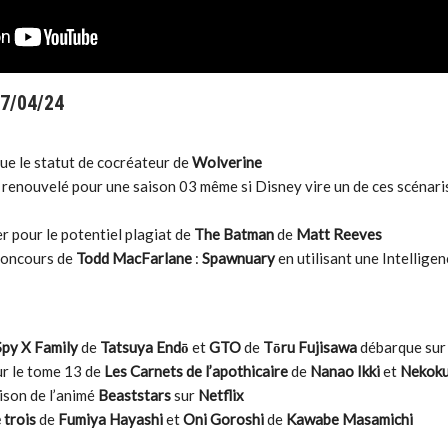
07/04/24
ue le statut de cocréateur de
Wolverine
 renouvelé pour une saison 03 même si Disney vire un de ces scénari
r pour le potentiel plagiat de
The Batman
de
Matt Reeves
 concours de
Todd MacFarlane
:
Spawnuary
en utilisant une Intellige
Spy X Family
de
Tatsuya Endō
et
GTO
de
Tōru Fujisawa
débarque su
ur le tome 13 de
Les Carnets de l’apothicaire
de
Nanao Ikki
et
Nekok
aison de l’animé
Beaststars
sur
Netflix
 trois
de
Fumiya Hayashi
et
Oni Goroshi
de
Kawabe Masamichi