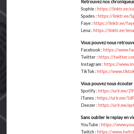
Retrouvez nos chroniqueurs
Sophie :
https://linktr.ee/
Spades :
https://linktr.ee
Faye :
https://linktr.ee/fay
Lena :
https://linktr.ee/len
Vous pouvez nous retrouver
Facebook :
https://www.f
Twitter :
https://twitter.c
Instagram :
https://www.i
TikTok :
https://www.tikt
Vous pouvez nous écouter s
Spotify :
https://urlr.me/2
iTunes :
https://urlr.me/5
Deezer :
https://urlr.me/
Sans oublier le replay en vi
YouTube :
https://www.yo
Twitch :
https://www.twitc