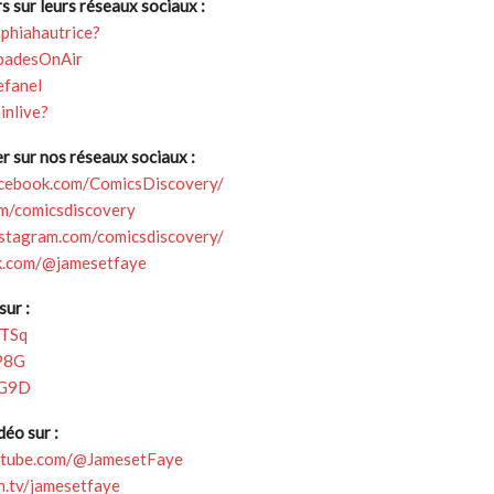
 sur leurs réseaux sociaux :
sophiahautrice?
/SpadesOnAir
efanel
ainlive?
 sur nos réseaux sociaux :
acebook.com/ComicsDiscovery/
om/comicsdiscovery
nstagram.com/comicsdiscovery/
ok.com/@jamesetfaye
ur :
9TSq
dP8G
qxG9D
déo sur :
utube.com/@JamesetFaye
h.tv/jamesetfaye