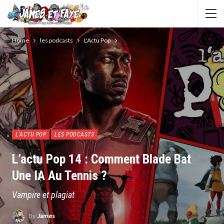
Home
les podcasts
L'Actu Pop
L'ACTU POP
LES PODCASTS
L’actu Pop 14 : Comment Blade Bat
Une IA Au Tennis ?
Vampire et plagiat
By
James