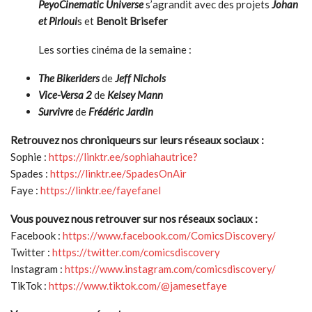
PeyoCinematic Universe
s’agrandit avec des projets
Johan
et Pirloui
s et
Benoit Brisefer
Les sorties cinéma de la semaine :
The Bikeriders
de
Jeff Nichols
Vice-Versa 2
de
Kelsey Mann
Survivre
de
Frédéric Jardin
Retrouvez nos chroniqueurs sur leurs réseaux sociaux :
Sophie :
https://linktr.ee/sophiahautrice?
Spades :
https://linktr.ee/SpadesOnAir
Faye :
https://linktr.ee/fayefanel
Vous pouvez nous retrouver sur nos réseaux sociaux :
Facebook :
https://www.facebook.com/ComicsDiscovery/
Twitter :
https://twitter.com/comicsdiscovery
Instagram :
https://www.instagram.com/comicsdiscovery/
TikTok :
https://www.tiktok.com/@jamesetfaye