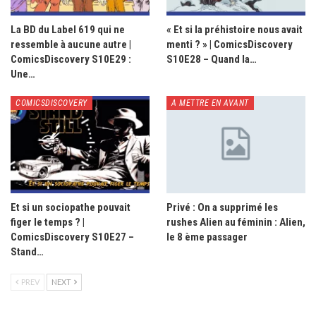
La BD du Label 619 qui ne
« Et si la préhistoire nous avait
ressemble à aucune autre |
menti ? » | ComicsDiscovery
ComicsDiscovery S10E29 :
S10E28 – Quand la…
Une…
COMICSDISCOVERY
A METTRE EN AVANT
Et si un sociopathe pouvait
Privé : On a supprimé les
figer le temps ? |
rushes Alien au féminin : Alien,
ComicsDiscovery S10E27 –
le 8 ème passager
Stand…
PREV
NEXT