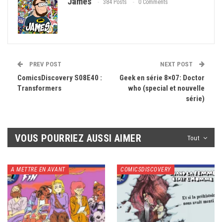
James
384 Posts
0 Comments
PREV POST
NEXT POST
ComicsDiscovery S08E40 :
Geek en série 8×07: Doctor
Transformers
who (special et nouvelle
série)
VOUS POURRIEZ AUSSI AIMER
Tout
A METTRE EN AVANT
COMICSDISCOVERY