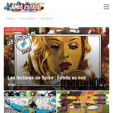
Home
Les articles
Archives
LES ARTICLES
Les lectures de Spike : Fondu au noir
Juin 14, 2022
2
SPIKE