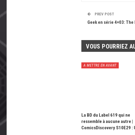
PREV POST
Geek en série 4×03: The
VOUS POURRIEZ A
A METTRE EN AVANT
La BD du Label 619 qui ne
ressemble à aucune autre |
ComicsDiscovery S10E29 :