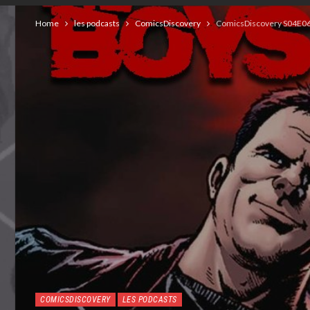
Home
les podcasts
ComicsDiscovery
ComicsDiscovery S04E06 
COMICSDISCOVERY
LES PODCASTS