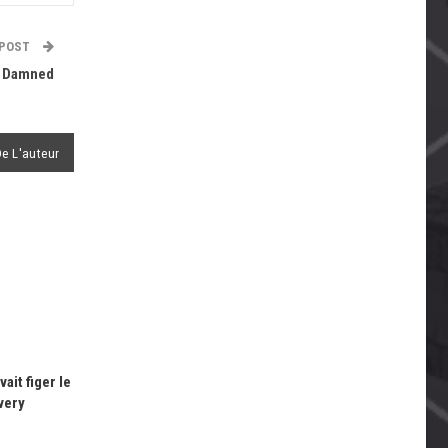
 POST
n Damned
De L'auteur
ait figer le
very