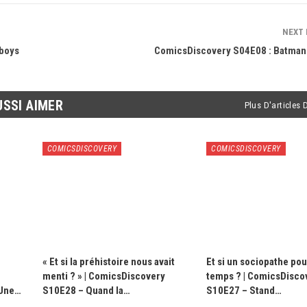
NEXT
 boys
ComicsDiscovery S04E08 : Batma
USSI AIMER
Plus D'articles 
COMICSDISCOVERY
COMICSDISCOVERY
« Et si la préhistoire nous avait
Et si un sociopathe pouv
menti ? » | ComicsDiscovery
temps ? | ComicsDisco
 Une…
S10E28 – Quand la…
S10E27 – Stand…