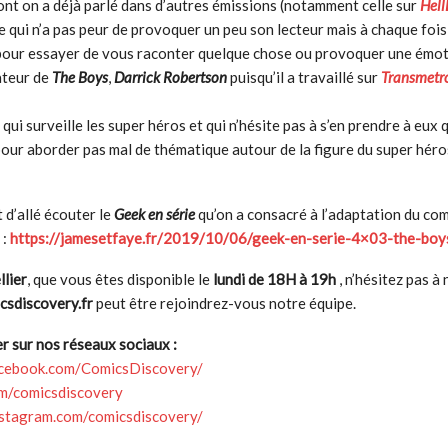
ont on a déjà parlé dans d’autres émissions (notamment celle sur
Hell
te qui n’a pas peur de provoquer un peu son lecteur mais à chaque fois 
 pour essayer de vous raconter quelque chose ou provoquer une émo
ateur de
The Boys
,
Darrick Robertson
puisqu’il a travaillé sur
Transmetr
qui surveille les super héros et qui n’hésite pas à s’en prendre à eux 
pour aborder pas mal de thématique autour de la figure du super hér
 d’allé écouter le
Geek en série
qu’on a consacré à l’adaptation du com
 :
https://jamesetfaye.fr/2019/10/06/geek-en-serie-4×03-the-boy
lier
, que vous êtes disponible le
lundi de 18H à 19h
, n’hésitez pas à
sdiscovery.fr
peut être rejoindrez-vous notre équipe.
 sur nos réseaux sociaux :
acebook.com/ComicsDiscovery/
om/comicsdiscovery
nstagram.com/comicsdiscovery/