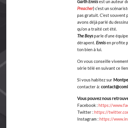
Garth Ennis
est un auteur d
Preacher
) c’est un scénaris
pas gratuit. C’est souvent
avons déjà parlé du dessin
qu’on a traité cet été.
The Boys
parle d’une équipe 
dérapent.
Ennis
en profite 
ton bien à lui.
On vous conseille vivement
série télé en suivant ce lien
Si vous habitez sur
Montpel
contacter à:
contact@comic
Vous pouvez nous retrouver
Facebook :
https://www.f
Twitter :
https://twitter.c
Instagram :
https://www.i