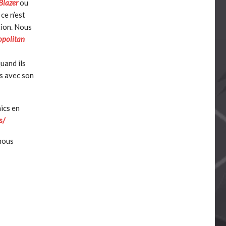
Blazer
ou
ce n’est
tion. Nous
opolitan
quand ils
os avec son
ics en
s/
 nous