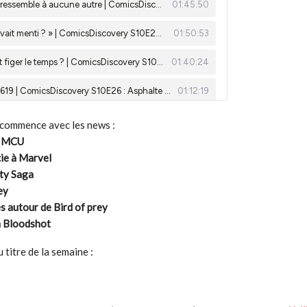
commence avec les news :
u MCU
ie à Marvel
inty Saga
ey
s autour de Bird of prey
en Bloodshot
 titre de la semaine :