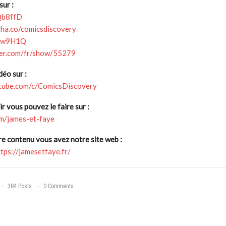
ur :
2Qb8ffD
sha.co/comicsdiscovery
/2zw9H1Q
zer.com/fr/show/55279
déo sur :
tube.com/c/ComicsDiscovery
r vous pouvez le faire sur :
com/james-et-faye
re contenu vous avez notre site web :
ttps://jamesetfaye.fr/
384 Posts
0 Comments