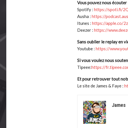
Vous pouvez nous écouter s
Spotify :
https://spoti.fi/
Ausha :
https://podcast.au
Itunes :
https://apple.co
Deezer :
https://www.dee
Sans oublier le replay en vi
Youtube :
https://www.you
Si vous voulez nous souteni
Tipeee:
https://fr.tipeee.
Et pour retrouver tout not
Le site de James & Faye :
h
James