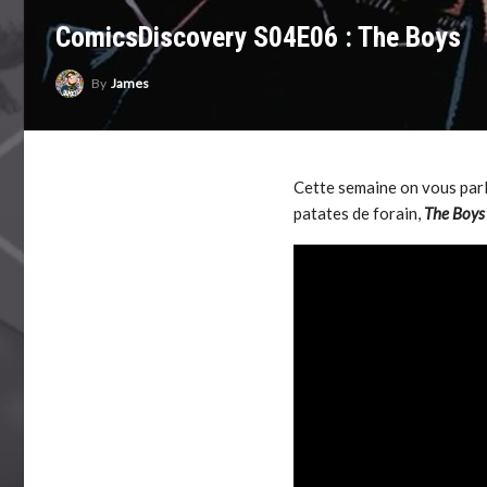
ComicsDiscovery S04E06 : The Boys
By
James
Cette semaine on vous parle
patates de forain,
The Boys