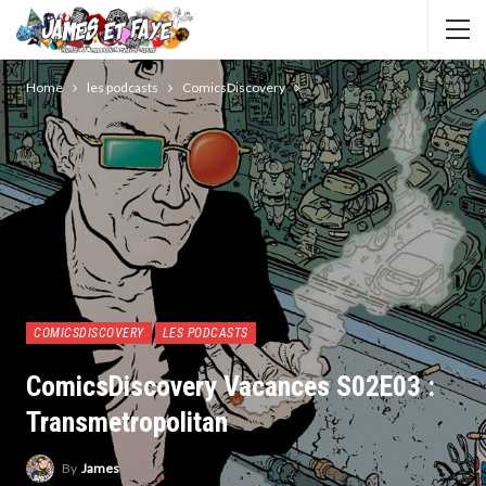
Home
les podcasts
ComicsDiscovery
COMICSDISCOVERY
LES PODCASTS
ComicsDiscovery Vacances S02E03 :
Transmetropolitan
By
James