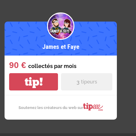
James et Faye
90 €
collectés par
mois
tip!
3
tipeurs
Soutenez les créateurs du web sur