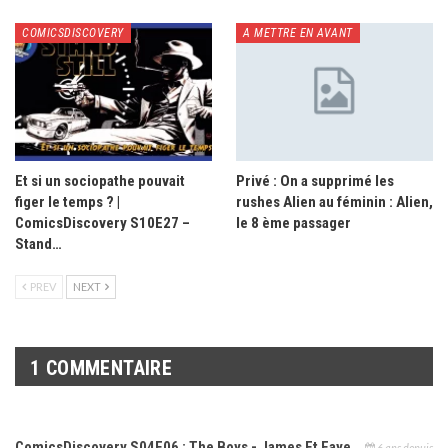
COMICSDISCOVERY
A METTRE EN AVANT
Et si un sociopathe pouvait
Privé : On a supprimé les
figer le temps ? |
rushes Alien au féminin : Alien,
ComicsDiscovery S10E27 –
le 8 ème passager
Stand…
PREV
NEXT
1 COMMENTAIRE
ComicsDiscovery S04E06 : The Boys - James Et Faye
6 ans depuis