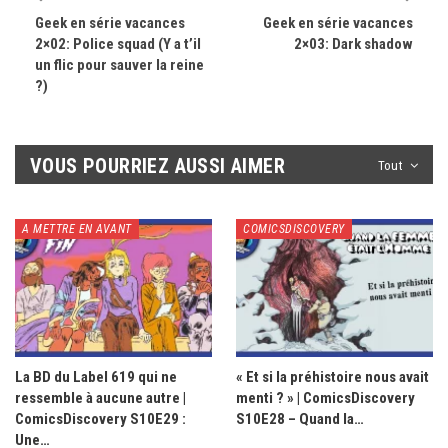
Geek en série vacances
Geek en série vacances
2×02: Police squad (Y a t’il
2×03: Dark shadow
un flic pour sauver la reine
?)
VOUS POURRIEZ AUSSI AIMER
Tout
A METTRE EN AVANT
COMICSDISCOVERY
La BD du Label 619 qui ne
« Et si la préhistoire nous avait
ressemble à aucune autre |
menti ? » | ComicsDiscovery
ComicsDiscovery S10E29 :
S10E28 – Quand la…
Une…