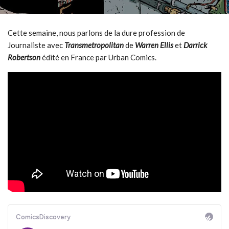
Cette semaine, nous parlons de la dure profession de
Journaliste avec
Transmetropolitan
de
Warren Ellis
et
Darrick
Robertson
édité en France par Urban Comics.