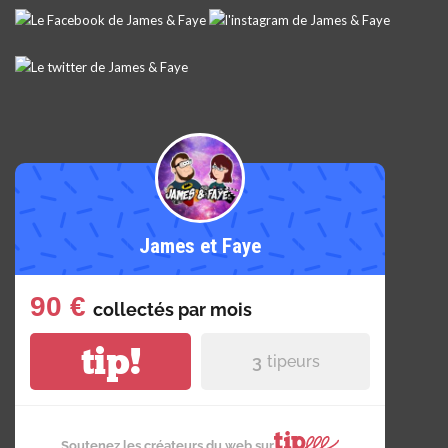
James et Faye
90 €
collectés par
mois
tip!
3
tipeurs
Soutenez les créateurs du web sur