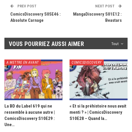
PREV POST
NEXT POST
ComicsDiscovery S05E46 :
MangaDiscovery S01E12 :
Absolute Carnage
Beastars
VOUS POURRIEZ AUSSI AIMER
Tout
A METTRE EN AVANT
COMICSDISCOVERY
La BD du Label 619 qui ne
« Et si la préhistoire nous avait
ressemble à aucune autre |
menti ? » | ComicsDiscovery
ComicsDiscovery S10E29 :
S10E28 – Quand la…
Une…