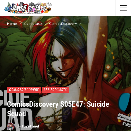
Home
les podcasts
ComicsDiscovery
COMICSDISCOVERY
LES PODCASTS
ComicsDiscovery S05E47: Suicide
Squad
By
Faye Fanel