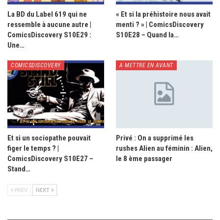
La BD du Label 619 qui ne
« Et si la préhistoire nous avait
ressemble à aucune autre |
menti ? » | ComicsDiscovery
ComicsDiscovery S10E29 :
S10E28 – Quand la…
Une…
COMICSDISCOVERY
A METTRE EN AVANT
Et si un sociopathe pouvait
Privé : On a supprimé les
figer le temps ? |
rushes Alien au féminin : Alien,
ComicsDiscovery S10E27 –
le 8 ème passager
Stand…
PREV
NEXT