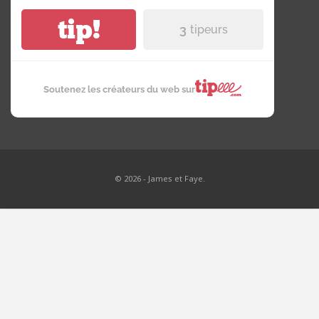
tip!
3
tipeurs
Soutenez les créateurs du web sur
© 2026 - James et Faye.