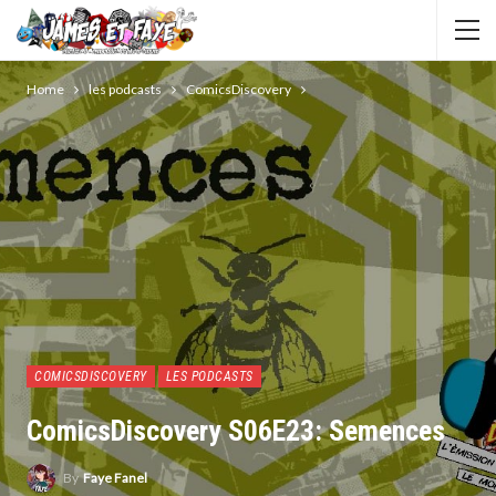
Home
les podcasts
ComicsDiscovery
COMICSDISCOVERY
LES PODCASTS
ComicsDiscovery S06E23: Semences
By
Faye Fanel