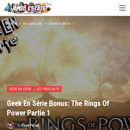
Home
les podcasts
Geek en Série
GEEK EN SÉRIE
LES PODCASTS
Geek En Série Bonus: The Rings Of
Power Partie 1
By
Faye Fanel