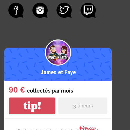
James et Faye
90 €
collectés par
mois
tip!
3
tipeurs