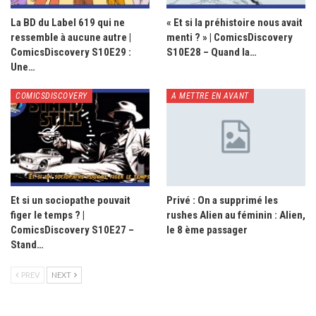
La BD du Label 619 qui ne
« Et si la préhistoire nous avait
ressemble à aucune autre |
menti ? » | ComicsDiscovery
ComicsDiscovery S10E29 :
S10E28 – Quand la…
Une…
COMICSDISCOVERY
A METTRE EN AVANT
Et si un sociopathe pouvait
Privé : On a supprimé les
figer le temps ? |
rushes Alien au féminin : Alien,
ComicsDiscovery S10E27 –
le 8 ème passager
Stand…
PREV
NEXT