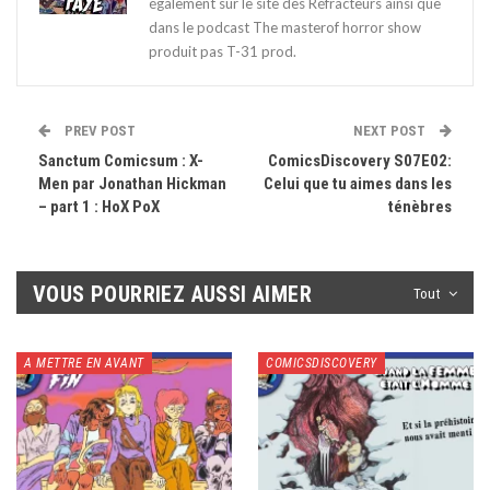
également sur le site des Réfracteurs ainsi que
dans le podcast The masterof horror show
produit pas T-31 prod.
PREV POST
NEXT POST
Sanctum Comicsum : X-
ComicsDiscovery S07E02:
Men par Jonathan Hickman
Celui que tu aimes dans les
– part 1 : HoX PoX
ténèbres
VOUS POURRIEZ AUSSI AIMER
Tout
A METTRE EN AVANT
COMICSDISCOVERY