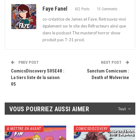
Faye Fanel
422 Posts
15 Comments
co-créatrice de James et Faye. Retrouvez-moi
également sur le site des Réfracteurs ainsi que
dans le podcast The masterof horror show
produit pas T-31 prod.
PREV POST
NEXT POST
ComicsDiscovery S05E48 :
Sanctum Comicsum :
La tiers liste de la saison
Death of Wolverine
05
VOUS POURRIEZ AUSSI AIMER
Tout
A METTRE EN AVANT
COMICSDISCOVERY