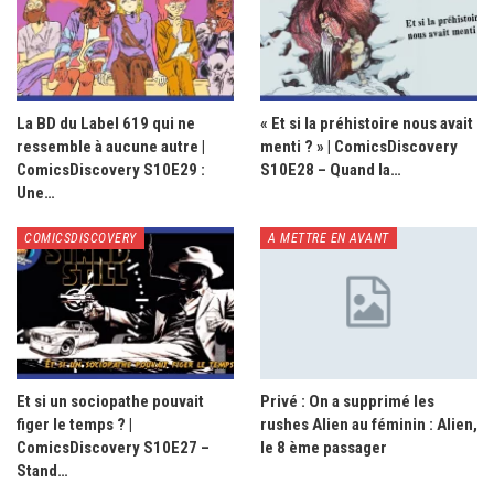
La BD du Label 619 qui ne
« Et si la préhistoire nous avait
ressemble à aucune autre |
menti ? » | ComicsDiscovery
ComicsDiscovery S10E29 :
S10E28 – Quand la…
Une…
COMICSDISCOVERY
A METTRE EN AVANT
Et si un sociopathe pouvait
Privé : On a supprimé les
figer le temps ? |
rushes Alien au féminin : Alien,
ComicsDiscovery S10E27 –
le 8 ème passager
Stand…