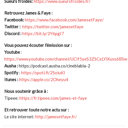
Sueurs froides:
https://www.sueursfroides.fr/
Retrouvez James & Faye :
Facebook:
https://www.facebook.com/JamesetFaye/
Twitter :
https://twitter.com/jamesetfaye
Discord :
https://bit.ly/2Y6pgI7
Vous pouvez écouter l’émission sur :
Youtube
:
https://www.youtube.com/channel/UCIf5yeS3ZSCeLYiXuss6BSw
Ausha :
https://podcast.ausha.co/cineblabla-2
Spotify
:
https://spoti.fi/2SoiuKl
Itunes :
https://apple.co/2Oheyu4
Nous soutenir grâce à :
Tipeee:
https://fr.tipeee.com/james-et-faye
Et retrouver toute notre actu sur :
Le site internet:
http://jamesetfaye.fr/