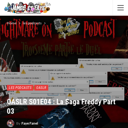
Home
les podcasts
LES PODCASTS
OASLR
OASLR S01E04 : La Saga Freddy Part
03
By
Faye Fanel