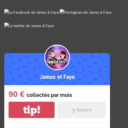
James et Faye
90 €
collectés par
mois
tip!
3
tipeurs