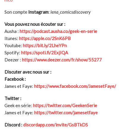
Son compte
I
nstagram
:
lena_comicsdiscovery
Vous pouvez nous écouter sur :
Ausha :
https://podcast.ausha.co/geek-en-serie
Itunes:
https://apple.co/2SnK6PB
Youtube:
https://bit.ly/2LheYPn
Spotify:
https://spoti.fi/2ExjIQA
Deezer :
https://www.deezer.com/fr/show/55277
Discuter avec nous sur :
Facebook :
James et Faye:
https://www.facebook.com/JamesetFaye/
Twitter :
Geek en série:
https://twitter.com/GeekenSerie
James et Faye:
https://twitter.com/jamesetfaye
Discord :
discordapp.com/invite/GsBTkDS