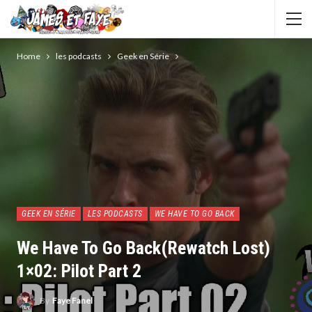
Home
les podcasts
Geek en Série
GEEK EN SÉRIE
LES PODCASTS
WE HAVE TO GO BACK
We Have To Go Back(rewatch Lost)
1×02: Pilot Part 2
By
Faye Fanel