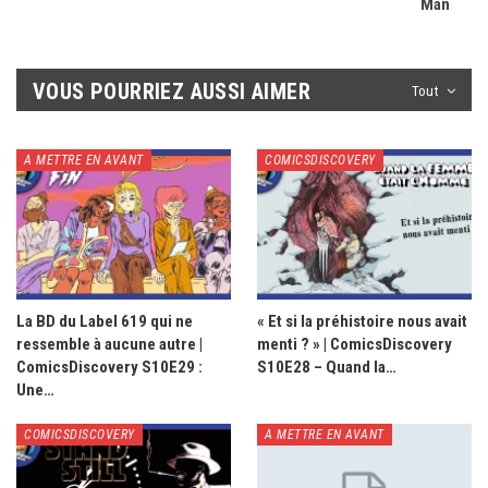
Man
VOUS POURRIEZ AUSSI AIMER
Tout
A METTRE EN AVANT
COMICSDISCOVERY
La BD du Label 619 qui ne
« Et si la préhistoire nous avait
ressemble à aucune autre |
menti ? » | ComicsDiscovery
ComicsDiscovery S10E29 :
S10E28 – Quand la…
Une…
COMICSDISCOVERY
A METTRE EN AVANT