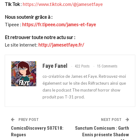
Tik Tok
:
https://www.tiktok.com/@jamesetfaye
Nous soutenir grâce à :
Tipeee :
https://fr.tipeee.com/james-et-faye
Et retrouver toute notre actu sur :
Le site internet:
http://jamesetfaye.fr/
Faye Fanel
422 Posts
15 Comments
co-créatrice de James et Faye. Retrouvez-moi
également sur le site des Réfracteurs ainsi que
dans le podcast The masterof horror show
produit pas T-31 prod.
PREV POST
NEXT POST
ComicsDiscovery S07E18:
Sanctum Comicsum : Garth
Rogues
Ennis présente Shadow