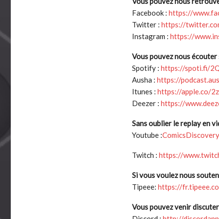
Vous pouvez nous retrouver
Facebook :
https://www.f
Twitter :
https://twitter.c
Instagram :
https://www.i
Vous pouvez nous écouter s
Spotify :
https://spoti.fi/
Ausha :
https://podcast.au
Itunes :
https://apple.co
Deezer :
https://www.dee
Sans oublier le replay en vi
Youtube :
ComicsDiscover
Twitch :
https://www.twitc
Si vous voulez nous souteni
Tipeee:
https://fr.tipeee.
Vous pouvez venir discuter
Discord :
http://discorda