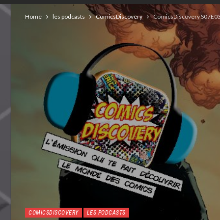
Home
les podcasts
ComicsDiscovery
ComicsDiscovery S07E03 
COMICSDISCOVERY
LES PODCASTS