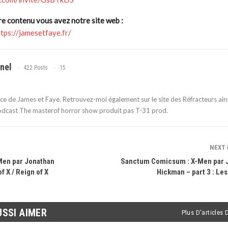
re contenu vous avez notre site web :
ttps://jamesetfaye.fr/
nel
422 Posts
15
ice de James et Faye. Retrouvez-moi également sur le site des Réfracteurs ain
odcast The masterof horror show produit pas T-31 prod.
NEXT
en par Jonathan
Sanctum Comicsum : X-Men par 
f X / Reign of X
Hickman – part 3 : Les
USSI AIMER
Plus D'articles 