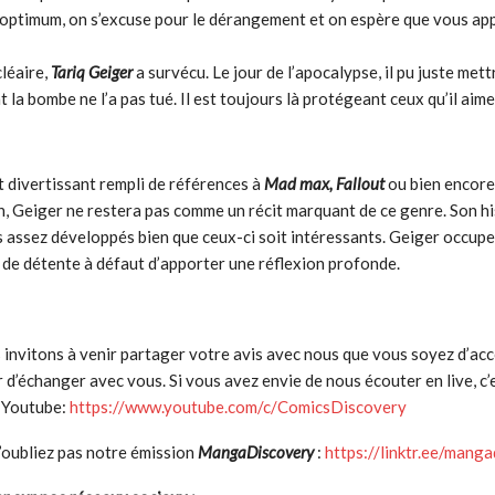
s optimum, on s’excuse pour le dérangement et on espère que vous ap
léaire,
Tariq Geiger
a survécu. Le jour de l’apocalypse, il pu juste mett
t la bombe ne l’a pas tué. Il est toujours là protégeant ceux qu’il aim
 divertissant rempli de références à
Mad max, Fallout
ou bien encore
, Geiger ne restera pas comme un récit marquant de ce genre. Son hi
s assez développés bien que ceux-ci soit intéressants. Geiger occup
de détente à défaut d’apporter une réflexion profonde.
nvitons à venir partager votre avis avec nous que vous soyez d’acc
r d’échanger avec vous. Si vous avez envie de nous écouter en live, c’
e Youtube:
https://www.youtube.com/c/ComicsDiscovery
n’oubliez pas notre émission
MangaDiscovery
:
https://linktr.ee/mang