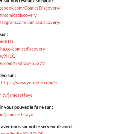
 sur nos réseaux sociaux :
acebook.com/ComicsDiscovery/
om/comicsdiscovery
nstagram.com/comicsdiscovery/
ur :
2Qb8ffD
sha.co/comicsdiscovery
/2zw9H1Q
zer.com/fr/show/55279
déo sur :
y
https://www.youtube.com/c/
h.tv/jamesetfaye
r vous pouvez le faire sur :
com/james-et-faye
 avec nous sur notre serveur discord :
pp.com/invite/GsBTkDS