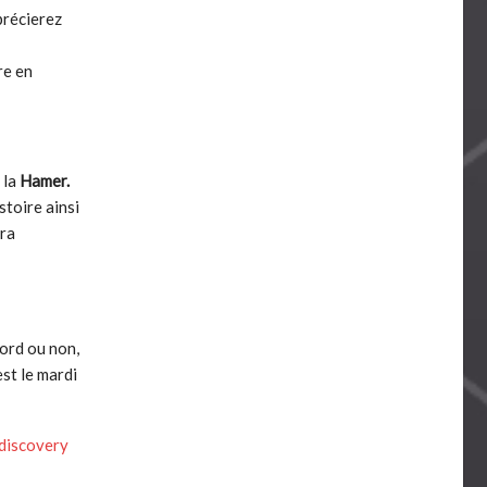
précierez
re en
e
 la
Hamer.
stoire ainsi
era
ord ou non,
est le mardi
adiscovery