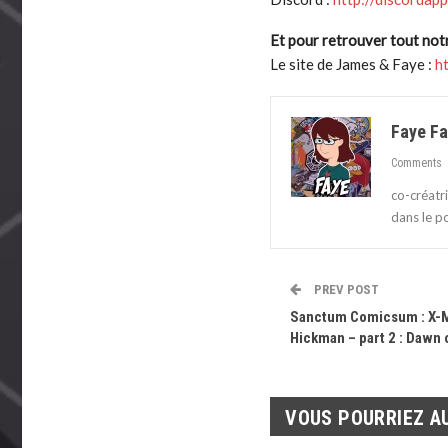
Et pour retrouver tout not
Le site de James & Faye :
h
Faye Fa
Comments
co-créatr
dans le p
PREV POST
Sanctum Comicsum : X-M
Hickman – part 2 : Dawn o
VOUS POURRIEZ A