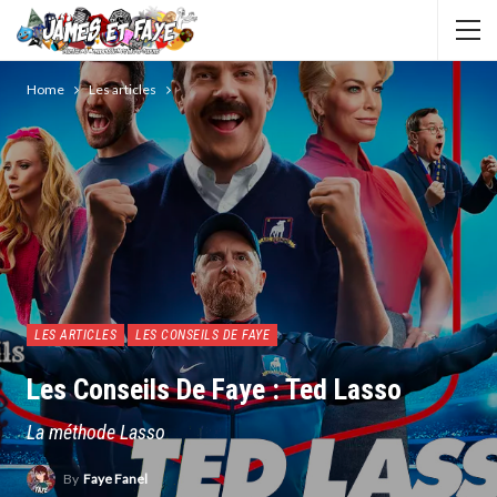
Home
Les articles
LES ARTICLES
LES CONSEILS DE FAYE
Les Conseils De Faye : Ted Lasso
La méthode Lasso
By
Faye Fanel