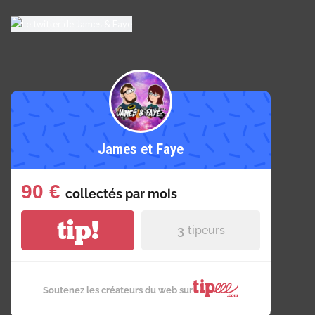
James et Faye
90 €
collectés par
mois
tip!
3
tipeurs
Soutenez les créateurs du web sur