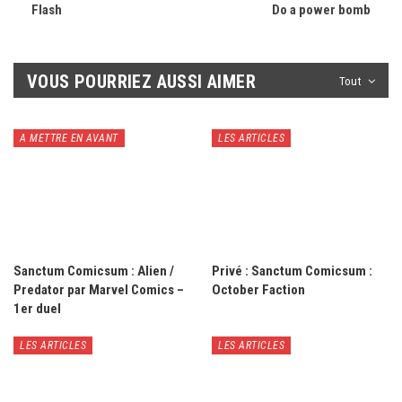
Flash
Do a power bomb
VOUS POURRIEZ AUSSI AIMER
Tout
A METTRE EN AVANT
LES ARTICLES
Sanctum Comicsum : Alien /
Privé : Sanctum Comicsum :
Predator par Marvel Comics –
October Faction
1er duel
LES ARTICLES
LES ARTICLES