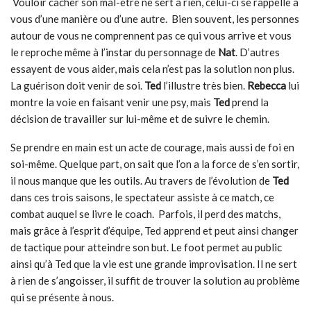
Vouloir cacher son mal-être ne sert à rien, celui-ci se rappelle à
vous d’une manière ou d’une autre. Bien souvent, les personnes
autour de vous ne comprennent pas ce qui vous arrive et vous
le reproche même à l’instar du personnage de
Nat
. D’autres
essayent de vous aider, mais cela n’est pas la solution non plus.
La guérison doit venir de soi.
Ted
l’illustre très bien.
Rebecca
lui
montre la voie en faisant venir une psy, mais
Ted
prend la
décision de travailler sur lui-même et de suivre le chemin.
Se prendre en main est un acte de courage, mais aussi de foi en
soi-même. Quelque part, on sait que l’on a la force de s’en sortir,
il nous manque que les outils. Au travers de l’évolution de
Ted
dans ces trois saisons, le spectateur assiste à ce match, ce
combat auquel se livre le coach. Parfois, il perd des matchs,
mais grâce à l’esprit d’équipe, Ted apprend et peut ainsi changer
de tactique pour atteindre son but. Le foot permet au public
ainsi qu’à Ted que la vie est une grande improvisation. Il ne sert
à rien de s’angoisser, il suffit de trouver la solution au problème
qui se présente à nous.