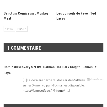
Sanctum Comicsum : Monkey
Les conseils de Faye : Ted
Meat
Lasso
PREV
NEXT
1 COMMENTAIRE
ComicsDiscovery S7E09 : Batman One Dark Knight - James Et
Faye
4 ans depuis
[…] La dernière partie du dossier de Matthieu
sur les X-men vu par Hickman est disponible:
https://jamesetfaye.fr/inferno/
[…]