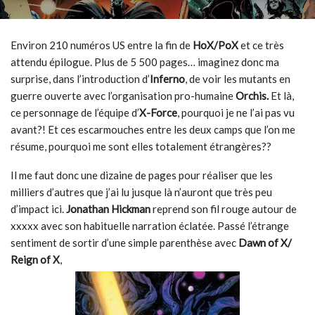
Environ 210 numéros US entre la fin de
HoX/PoX
et ce très
attendu épilogue. Plus de 5 500 pages… imaginez donc ma
surprise, dans l’introduction d’
Inferno
, de voir les mutants en
guerre ouverte avec l’organisation pro-humaine
Orchis.
Et là,
ce personnage de l’équipe d’
X-Force
, pourquoi je ne l’ai pas vu
avant?! Et ces escarmouches entre les deux camps que l’on me
résume, pourquoi me sont elles totalement étrangères??
Il me faut donc une dizaine de pages pour réaliser que les
milliers d’autres que j’ai lu jusque là n’auront que très peu
d’impact ici.
Jonathan Hickman
reprend son fil rouge autour de
xxxxx avec son habituelle narration éclatée. Passé l’étrange
sentiment de sortir d’une simple parenthèse avec
Dawn of X/
Reign of X
,