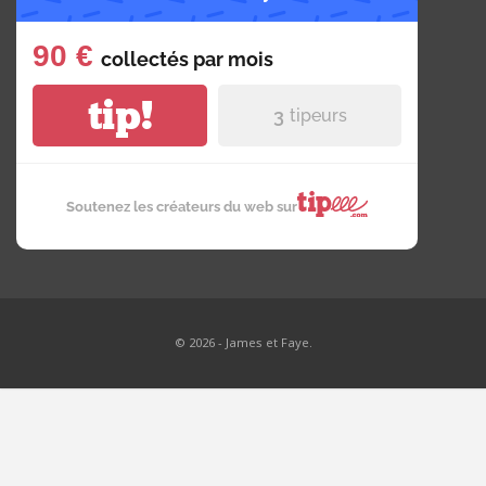
90 €
collectés par
mois
tip!
3
tipeurs
Soutenez les créateurs du web sur
© 2026 - James et Faye.