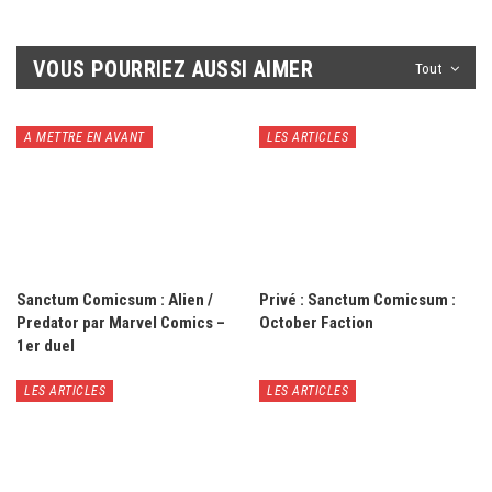
VOUS POURRIEZ AUSSI AIMER
Tout
A METTRE EN AVANT
LES ARTICLES
Sanctum Comicsum : Alien /
Privé : Sanctum Comicsum :
Predator par Marvel Comics –
October Faction
1er duel
LES ARTICLES
LES ARTICLES