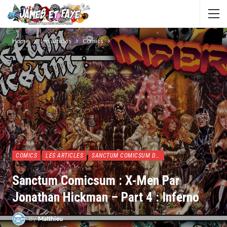
Home
Les articles
Comics
COMICS
LES ARTICLES
SANCTUM COMICSUM DE MATTHIEU
Sanctum Comicsum : X-Men Par
Jonathan Hickman – Part 4 : Inferno
By
Matthieu