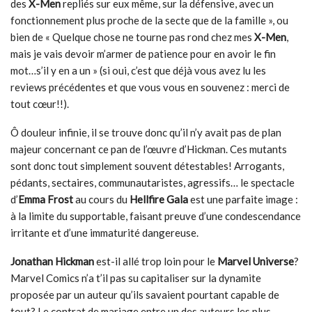
des
X-Men
repliés sur eux même, sur la défensive, avec un
fonctionnement plus proche de la secte que de la famille », ou
bien de « Quelque chose ne tourne pas rond chez mes
X-Men
,
mais je vais devoir m’armer de patience pour en avoir le fin
mot…s’il y en a un » (si oui, c’est que déjà vous avez lu les
reviews précédentes et que vous vous en souvenez : merci de
tout cœur!!).
Ô douleur infinie, il se trouve donc qu’il n’y avait pas de plan
majeur concernant ce pan de l’œuvre d’Hickman. Ces mutants
sont donc tout simplement souvent détestables! Arrogants,
pédants, sectaires, communautaristes, agressifs… le spectacle
d’
Emma Frost
au cours du
Hellfire Gala
est une parfaite image :
à la limite du supportable, faisant preuve d’une condescendance
irritante et d’une immaturité dangereuse.
Jonathan Hickman
est-il allé trop loin pour le
Marvel Universe
?
Marvel Comics n’a t’il pas su capitaliser sur la dynamite
proposée par un auteur qu’ils savaient pourtant capable de
tout? Le contrat de mariage entre un des auteurs les plus