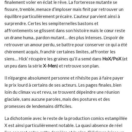
finalement voler en éclat le rêve. La forteresse mutante se
fissure, tremble, menace d’imploser mais finit par retrouver un
équilibre particulièrement précaire. L’auteur parvient ainsi à
surprendre. Certes les sempiternelles bastons et
affrontements se glissent dans son histoire mais le cœur reste
un drame huma.. pardon mutant… des plus intenses. L’espoir de
retrouver un amour perdu, se battre pour conserver ce qui a été
chèrement acquis, franchir certaines limites, affronter les
siens… Hick’ récupère les graines qu’il a semé dans
HoX/PoX
(et
un peu dans la série
X-Men
) et retrouve son plan.
Il n’épargne absolument personne et n’hésite pas à faire payer
le prix lourd à certains de ses acteurs. Les pages finales, bien
loin du climax vu et revu, se trouvent dépeindre une réunion
glaciale, sans aucune paroles, mais des postures et des
promesses de lendemains difficiles.
La dichotomie avec le reste de la production comics estampillée
X est ainsi particulièrement notable. La quasi absence de réel