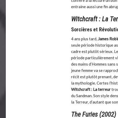
confère à la lecture un bon
entraine aussi une fin abrup
Witchcraft : La Te
Sorcières et Révoluti
4 ans plus tard,
James Rob
seule période historique as
cadre est plutôt sérieux. Le
période particulièrement vi
des mains d’Hommes sans sc
jeune femme va se rapproche
récit est plutôt prenant, 
la mythologie. Certes l’his
Witchcraft : La terreur
trou
du Sandman. Son style dens
la Terreur, d’autant que so
The Furies (2002)