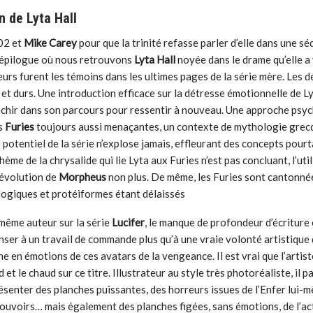
n de Lyta Hall
002 et
Mike Carey
pour que la trinité refasse parler d’elle dans une sé
 épilogue où nous retrouvons
Lyta Hall
noyée dans le drame qu’elle a
urs furent les témoins dans les ultimes pages de la série mère. Les 
 et durs. Une introduction efficace sur la détresse émotionnelle de Ly
nchir dans son parcours pour ressentir à nouveau. Une approche psy
s
Furies
toujours aussi menaçantes, un contexte de mythologie grec
e potentiel de la série n’explose jamais, effleurant des concepts pour
thème de la chrysalide qui lie Lyta aux Furies n’est pas concluant, l’uti
l’évolution de
Morpheus
non plus. De même, les Furies sont cantonnée
ologiques et protéiformes étant délaissés
 même auteur sur la série
Lucifer
, le manque de profondeur d’écriture
enser à un travail de commande plus qu’à une vraie volonté artistique
e en émotions de ces avatars de la vengeance. Il est vrai que l’artis
d et le chaud sur ce titre. Illustrateur au style très photoréaliste, il p
ésenter des planches puissantes, des horreurs issues de l’Enfer lui-
pouvoirs… mais également des planches figées, sans émotions, de l’ac