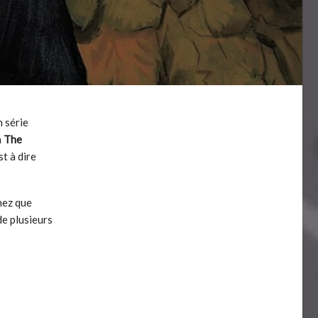
 série
n
The
st à dire
chez que
de plusieurs