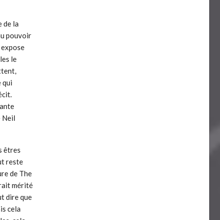
 de la
au pouvoir
n expose
les le
tent,
 qui
cit.
lante
 Neil
s êtres
ut reste
ture de The
rait mérité
ut dire que
is cela