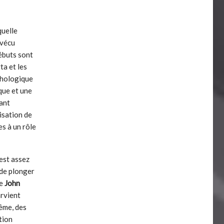
quelle
 vécu
débuts sont
ta et les
chologique
que et une
tant
lisation de
s à un rôle
 est assez
 de plonger
te
John
arvient
même, des
tion