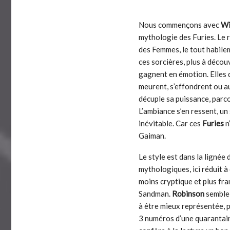
Nous commençons avec
Wi
mythologie des Furies. Le r
des Femmes, le tout habile
ces sorcières, plus à décou
gagnent en émotion. Elles 
meurent, s’effondrent ou au
décuple sa puissance, parc
L’ambiance s’en ressent, un
inévitable. Car ces
Furies
n
Gaiman.
Le style est dans la lignée
mythologiques, ici réduit à
moins cryptique et plus fra
Sandman.
Robinson
semble 
à être mieux représentée, pl
3 numéros d’une quarantain