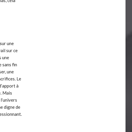
las, cela
 sur une
ail sur ce
s une
 sans fin
ser, une
crifices. Le
d’apport à
e. Mais
 l’univers
ne digne de
ressionnant.