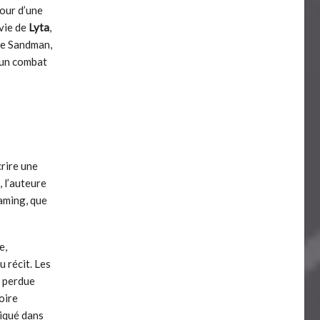
our d’une
 vie de
Lyta
,
The Sandman,
, un combat
crire une
 l’auteure
eaming, que
e,
u récit. Les
e perdue
oire
riqué dans