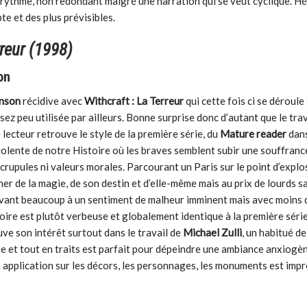
 rythme, non redondant malgré une narration qui se veut cyclique. Hé
te et des plus prévisibles.
rreur (1998)
on
inson
récidive avec
Withcraft : La Terreur
qui cette fois ci se déroule
sez peu utilisée par ailleurs. Bonne surprise donc d’autant que le trav
 lecteur retrouve le style de la première série, du
Mature reader
dan
olente de notre Histoire où les braves semblent subir une souffrance
rupules ni valeurs morales. Parcourant un Paris sur le point d’explo
r de la magie, de son destin et d’elle-même mais au prix de lourds sa
devant beaucoup à un sentiment de malheur imminent mais avec moins 
toire est plutôt verbeuse et globalement identique à la première séri
ve son intérêt surtout dans le travail de
Michael Zulli
, un habitué de
e et tout en traits est parfait pour dépeindre une ambiance anxiogè
n application sur les décors, les personnages, les monuments est imp