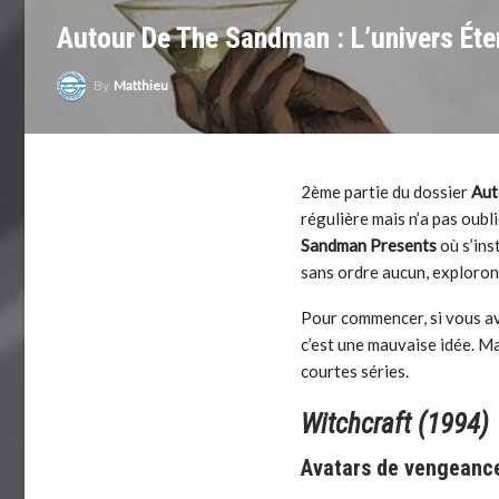
Autour De The Sandman : L’univers Éte
By
Matthieu
2ème partie du dossier
Aut
régulière mais n’a pas oubl
Sandman Presents
où s’ins
sans ordre aucun, explorons
Pour commencer, si vous ave
c’est une mauvaise idée. Mai
courtes séries.
Witchcraft (1994)
Avatars de vengeanc