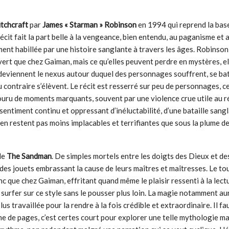
tchcraft
par
James « Starman » Robinson
en 1994 qui reprend la base
écit fait la part belle à la vengeance, bien entendu, au paganisme et 
ment habillée par une histoire sanglante à travers les âges. Robinso
vert que chez Gaiman, mais ce qu’elles peuvent perdre en mystères, el
deviennent le nexus autour duquel des personnages souffrent, se bat
 contraire s’élèvent. Le récit est resserré sur peu de personnages, ce
ouru de moments marquants, souvent par une violence crue utile au ré
 sentiment continu et oppressant d’inéluctabilité, d’une bataille sang
’en restent pas moins implacables et terrifiantes que sous la plume de
 de
The Sandman
. De simples mortels entre les doigts des Dieux et de
 des jouets embrassant la cause de leurs maîtres et maîtresses. Le to
nc que chez Gaiman, effritant quand même le plaisir ressenti à la lec
surfer sur ce style sans le pousser plus loin. La magie notamment au
us travaillée pour la rendre à la fois crédible et extraordinaire. Il fa
e de pages, c’est certes court pour explorer une telle mythologie ma