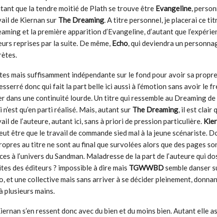
autant que la tendre moitié de Plath se trouve être
Evangeline
, perso
vail de Kiernan sur
The Dreaming
. A titre personnel, je placerai ce tit
aming et la première apparition d’Evangeline, d’autant que l’expérien
ieurs reprises par la suite. De même,
Echo
, qui deviendra un personna
rètes.
tes mais suffisamment indépendante sur le fond pour avoir sa propre
sserré donc qui fait la part belle ici aussi à l’émotion sans avoir le fr
er dans une continuité lourde. Un titre qui ressemble au Dreaming d
i n’est qu’en parti réalisé. Mais, autant sur
The Dreaming
, il est clair
ail de l’auteure, autant ici, sans à priori de pression particulière.
Kie
eut être que le travail de commande sied mal à la jeune scénariste. D
opres au titre ne sont au final que survolées alors que des pages so
nces à l’univers du Sandman. Maladresse de la part de l’auteure qui d
tes des éditeurs ? impossible à dire mais
TGWWBD
semble danser s
o, et une collective mais sans arriver à se décider pleinement, donna
à plusieurs mains.
Kiernan s’en ressent donc avec du bien et du moins bien. Autant elle a