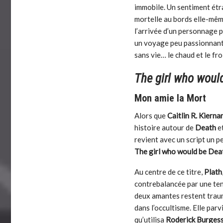
immobile. Un sentiment étr
mortelle au bords elle-mêm
l’arrivée d’un personnage 
un voyage peu passionnant 
sans vie… le chaud et le fr
The girl who woul
Mon amie la Mort
Alors que
Caitlin R. Kierna
histoire autour de
Death
et
revient avec un script un p
The girl who would be Dea
Au centre de ce titre,
Plath
contrebalancée par une tend
deux amantes restent traum
dans l’occultisme. Elle par
qu’utilisa
Roderick Burges