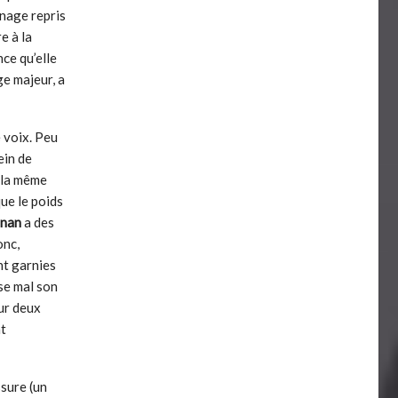
nnage repris
re à la
ce qu’elle
ge majeur, a
 voix. Peu
ein de
e la même
 que le poids
rnan
a des
onc,
nt garnies
ose mal son
ur deux
nt
ssure (un