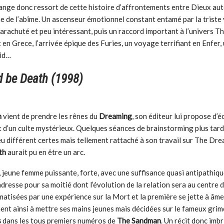
ange donc ressort de cette histoire d’affrontements entre Dieux aut
e de l’abîme. Un ascenseur émotionnel constant entamé par la triste
parachuté et peu intéressant, puis un raccord important à l’univers 
en Grece, l’arrivée épique des Furies, un voyage terrifiant en Enfer
oid…
d be Death
(1998)
n
vient de prendre les rênes du
Dreaming
, son éditeur lui propose d’é
 d’un culte mystérieux. Quelques séances de brainstorming plus tard,
eu différent certes mais tellement rattaché à son travail sur The Dr
th
aurait pu en être un arc.
, jeune femme puissante, forte, avec une suffisance quasi antipathiqu
resse pour sa moitié dont l’évolution de la relation sera au centre d
atisées par une expérience sur la Mort et la première se jette à âm
vient ainsi à mettre ses mains jeunes mais décidées sur le fameux grim
s
dans les tous premiers numéros de
The Sandman
. Un récit donc imb