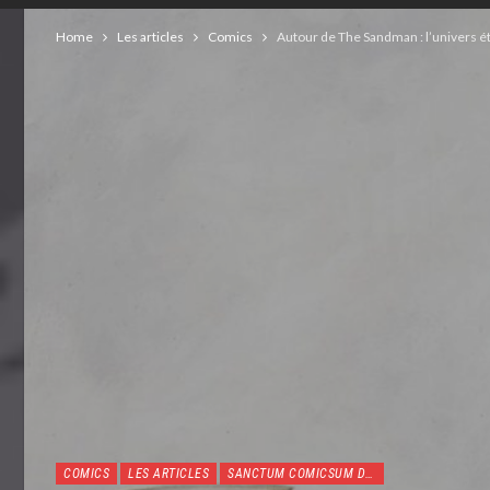
Home
Les articles
Comics
Autour de The Sandman : l’univers é
COMICS
LES ARTICLES
SANCTUM COMICSUM DE MATTHIEU